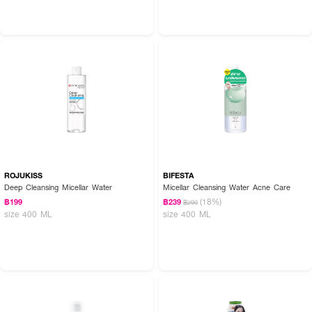
ROJUKISS
BIFESTA
Deep Cleansing Micellar Water
Micellar Cleansing Water Acne Care
(18%)
฿199
฿239
฿290
size 400 ML
size 400 ML