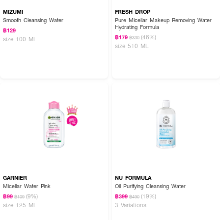
MIZUMI
FRESH DROP
Smooth Cleansing Water
Pure Micellar Makeup Removing Water
Hydrating Formula
฿129
(46%)
฿179
฿330
size 100 ML
size 510 ML
GARNIER
NU FORMULA
Micellar Water Pink
Oil Purifying Cleansing Water
(9%)
(19%)
฿99
฿399
฿109
฿490
size 125 ML
3 Variations