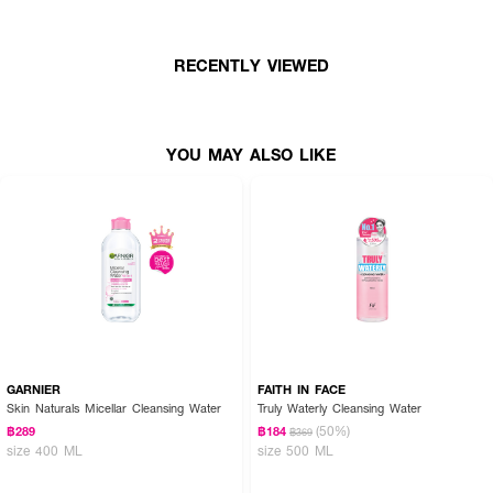
RECENTLY VIEWED
YOU MAY ALSO LIKE
GARNIER
FAITH IN FACE
Skin Naturals Micellar Cleansing Water
Truly Waterly Cleansing Water
(50%)
฿289
฿184
฿369
size 400 ML
size 500 ML