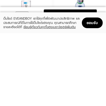
ADD TO BAG
เว็บไซต์ EVEANDBOY เราใช้คุกกี้เพื่อพัฒนาประสิทธิภาพ และ
ยอมรับ
ประสบการณ์ที่ดีในการใช้เว็บไซต์ของคุณ คุณสามารถศึกษา
รายละเอียดได้ที่
เรียนรู้เกี่ยวกับคุกกี้ของเบราว์เซอร์เพิ่มเติม
Home
Home
Promotions
Promotions
Shopping Bag
Shopping Bag
Account
Account
HADALABO
NIVEA
Premium Micellar Cleansing Water -
Whitening Oil Control Make Up Clear
Whitening
Micellar Water
฿295
฿259
size 310 ML
4 Variations