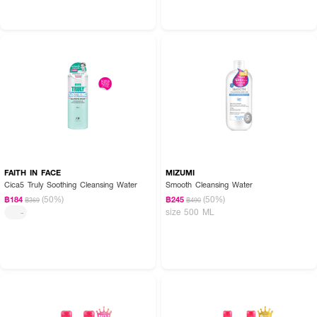
FAITH IN FACE
MIZUMI
Cica5 Truly Soothing Cleansing Water
Smooth Cleansing Water
(50%)
(50%)
฿184
฿245
฿369
฿490
size 500 ML
-