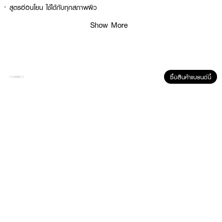
· สูตรอ่อนโยน ใช้ได้กับทุกสภาพผิว
· FDA Registration No. : 11-1-6800027692
Show More
How To Use :
เขย่าส่วนผสมให้เข้ากัน ใช้คู่กับสำลี เช็ดเบาๆทั่วใบหน้า โดยไม่ต้องล้างออก
ซื้อสินค้าแบรนด์นี้