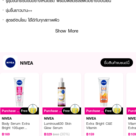
· รูขุมขนกระชับขึ้นอย่างเห็นได้ชัด พร้อมผลัดเซลล์ผิวอย่างอ่อนโยน
· ชุ่มชื้นยาวนาน++
· สูตรอ่อนโยน ใช้ได้กับทุกสภาพผิว
· FDA Registration No. : 11-1-6800027692
Show More
How To Use :
เขย่าส่วนผสมให้เข้ากัน ใช้คู่กับสำลี เช็ดเบาๆทั่วใบหน้า โดยไม่ต้องล้างออก
NIVEA
ซื้อสินค้าแบรนด์นี้
Purchase ฿399+
Free
Purchase ฿399+
Free
Purchase ฿399+
Free
NIVEA
NIVEA
NIVEA
NIVE
Body Serum Extra
Luminous630 Skin
Extra Bright C&E
Vita
Bright 10Super
Glow Serum
Vitamin
Extr
Vitamins & Skin Foods
(30%)
฿169
฿329
฿159
฿10
฿469