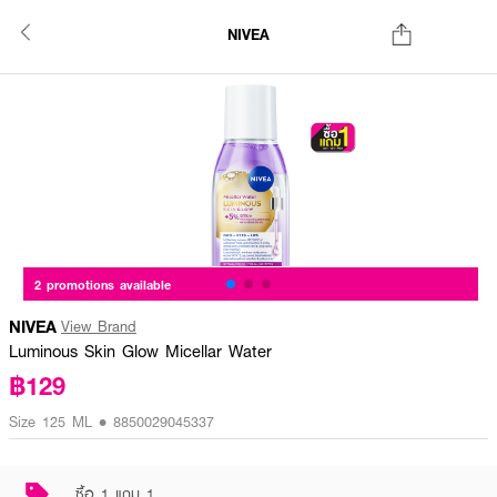
NIVEA
2 promotions available
NIVEA
View Brand
Luminous Skin Glow Micellar Water
฿129
Size 125 ML • 8850029045337
ซื้อ 1 แถม 1