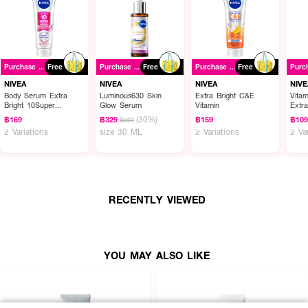
Purchase ฿399+
Free
Purchase ฿399+
Free
Purchase ฿399+
Free
NIVEA
NIVEA
NIVEA
NIVE
Body Serum Extra
Luminous630 Skin
Extra Bright C&E
Vita
Bright 10Super
Glow Serum
Vitamin
Extr
Vitamins & Skin Foods
(30%)
฿169
฿329
฿159
฿10
฿469
Glow Perfection
2 Variations
size 30 ML
2 Variations
2 Va
RECENTLY VIEWED
YOU MAY ALSO LIKE