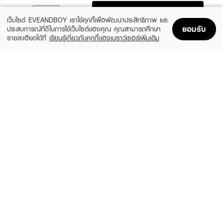
ADD TO BAG
เว็บไซต์ EVEANDBOY เราใช้คุกกี้เพื่อพัฒนาประสิทธิภาพ และ
ยอมรับ
ประสบการณ์ที่ดีในการใช้เว็บไซต์ของคุณ คุณสามารถศึกษา
รายละเอียดได้ที่
เรียนรู้เกี่ยวกับคุกกี้ของเบราว์เซอร์เพิ่มเติม
Home
Home
Promotions
Promotions
Shopping Bag
Shopping Bag
Account
Account
MEDIHEAL
CLEARNOSE
Derma Cream Pack Cleanser Rose
Acne Care Solution Cleanser
PDRN [Pore Firming]
(46%)
฿139
฿259
(45%)
฿549
฿999
size 150 G
size 243 G