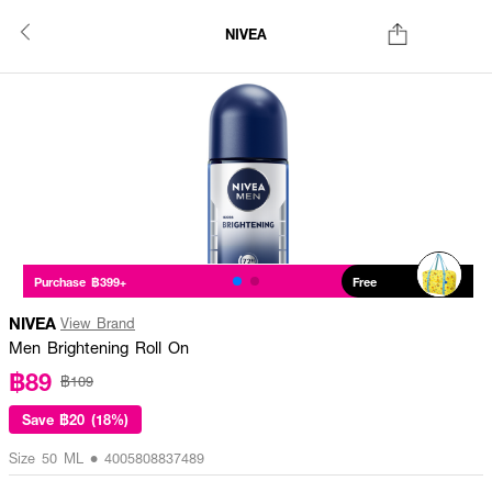
NIVEA
Purchase ฿399+
Free
NIVEA
View Brand
Men Brightening Roll On
฿89
฿109
Save
฿20 (18%)
Size 50 ML • 4005808837489