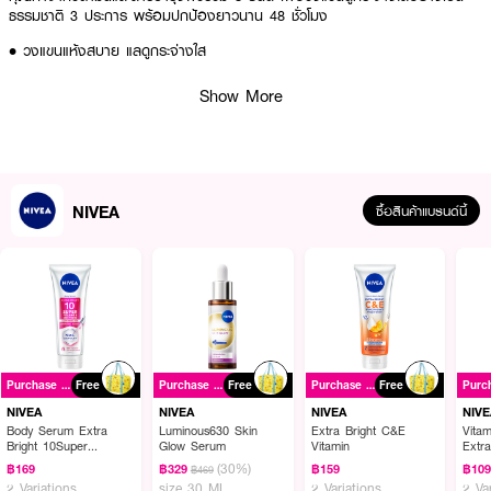
ธรรมชาติ 3 ประการ พร้อมปกป้องยาวนาน 48 ชั่วโมง
• วงแขนแห้งสบาย แลดูกระจ่างใส
• สีผิวสม่ำเสมอ ด้วยสูตร 0% แอลกอฮอล์
Show More
• แห้งนานเป็นพิเศษ ด้วยสูตร Active Dry
• วิตามินและสารบำรุงผิวรวม 8 ชนิด เพื่อวงแขนดูกระจ่างใสอย่างเป็นธรรมชาติ
• สารสกัดจากชะเอม ช่วยปรับสีผิวให้ดูกระจ่างใสและลดการระคายเคืองผิว
NIVEA
ซื้อสินค้าแบรนด์นี้
How to Use :
ทาโรลออนระงับกลิ่นกาย ใต้วงแขนแต่ละข้าง 4-6 ครั้งทุกวัน
Purchase ฿399+
Free
Purchase ฿399+
Free
Purchase ฿399+
Free
NIVEA
NIVEA
NIVEA
NIVE
Body Serum Extra
Luminous630 Skin
Extra Bright C&E
Vita
Bright 10Super
Glow Serum
Vitamin
Extr
Vitamins & Skin Foods
(30%)
฿169
฿329
฿159
฿10
฿469
Glow Perfection
2 Variations
size 30 ML
2 Variations
2 Va