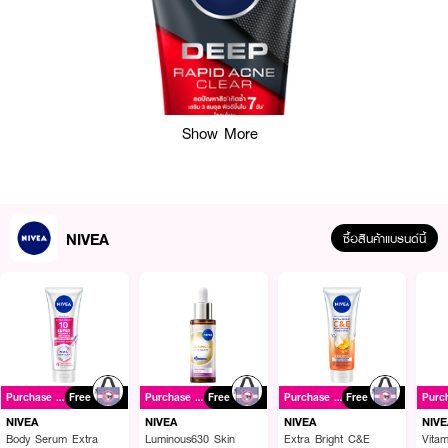
Show More
NIVEA
ซื้อสินค้าแบรนด์นี้
ผลลัพธ์ที่ได้ :
•
สำหรับผิวมันมาก เป็นสิวง่ายมาก มีรอยสิวลึก+
•
ให้ผิวดูดีขึ้นใน 7 วัน
Purchase ฿399+
Free
Purchase ฿399+
Free
Purchase ฿399+
Free
•
พร้อมพลังดีท๊อกซ์ผิวจากสครับธรรมชาติจัดการสิ่งสกปรกและความมันลึก
NIVEA
NIVEA
NIVEA
NIVE
Body Serum Extra
Luminous630 Skin
Extra Bright C&E
Vita
•
ปรับ 3 สมดุลผิว ลดปัญหาสิวเกิดซ้ำซาก