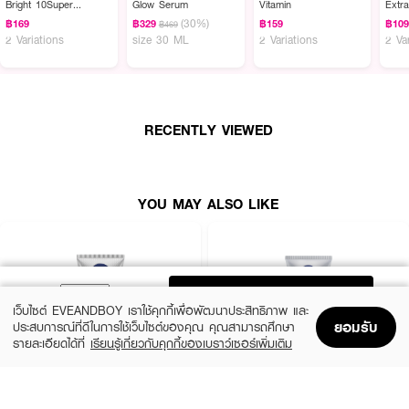
Bright 10Super
Glow Serum
Vitamin
Extr
Vitamins & Skin Foods
(30%)
฿169
฿329
฿159
฿10
•
สลายมันอุดตันลึกในชั้นผิว
฿469
Glow Perfection
2 Variations
size 30 ML
2 Variations
2 Va
•
ช่วยกระชับรูขุมขน
•
3 พลังลดการสะสมของแบคทีเรีย
•
ช่วยฟื้นบำรุงเซลล์ผิวจากภายใน
RECENTLY VIEWED
•
ให้ผิวชุ่มชื้น ดูกระจ่างใส
How to Use :
YOU MAY ALSO LIKE
ใช้ล้างหน้าเป็นประจำทุกเช้าและเย็น โดยหลีกเลี่ยงบริเวณรอบดวงตา
ADD TO BAG
เว็บไซต์ EVEANDBOY เราใช้คุกกี้เพื่อพัฒนาประสิทธิภาพ และ
ยอมรับ
ประสบการณ์ที่ดีในการใช้เว็บไซต์ของคุณ คุณสามารถศึกษา
รายละเอียดได้ที่
เรียนรู้เกี่ยวกับคุกกี้ของเบราว์เซอร์เพิ่มเติม
Home
Home
Promotions
Promotions
Shopping Bag
Shopping Bag
Account
Account
NIVEA
NIVEA