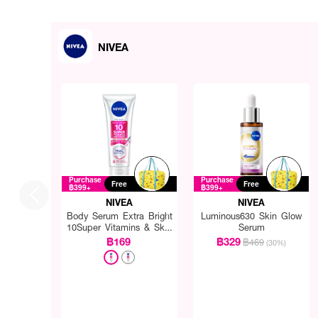
NIVEA
Purchase
Purchase
Free
Free
฿399+
฿399+
NIVEA
NIVEA
Body Serum Extra Bright
Luminous630 Skin Glow
10Super Vitamins & Skin
Serum
Foods Glow Perfection
฿169
฿329
฿469
(30%)