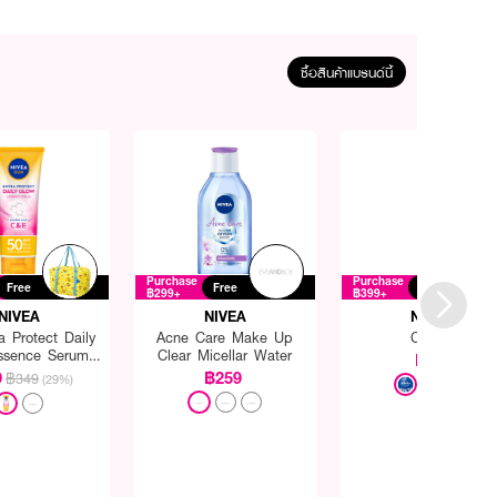
ซื้อสินค้าแบรนด์นี้
Purchase
Purchase
Free
Free
Free
฿299+
฿399+
NIVEA
NIVEA
NIVEA
a Protect Daily
Acne Care Make Up
Cream
ssence Serum
Clear Micellar Water
฿69
50 PA+++
9
฿259
฿349
(29%)