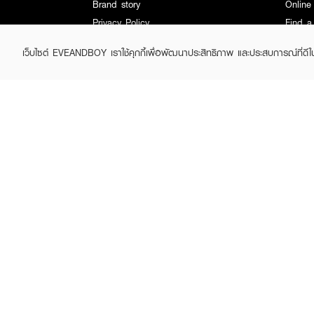
Brand story
Online
Privacy Policy
Find a
Terms and Conditions
Contac
เว็บไซต์ EVEANDBOY เราใช้คุกกี้เพื่อพัฒนาประสิทธิภาพ และประสบการณ์ที่ดี
Sell on EVEANDBOY
Whistleblowing