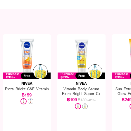
Purchase
Purchase
Purchase
Free
Free
฿399+
฿399+
฿399+
NIVEA
NIVEA
Extra Bright C&E Vitamin
Vitamin Body Serum
Sun Extr
Extra Bright Super C+
Glow E
฿159
SPF
฿109
฿24
฿189
(42%)