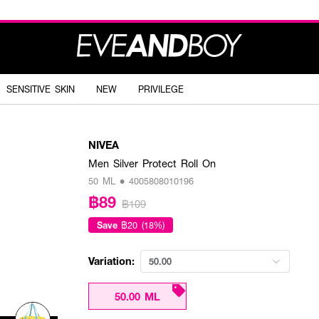
SENSITIVE SKIN
NEW
PRIVILEGE
NIVEA
Men Silver Protect Roll On
50 ML • 4005808010196
฿89
฿109
Save
฿20 (18%)
Variation:
50.00
50.00 ML