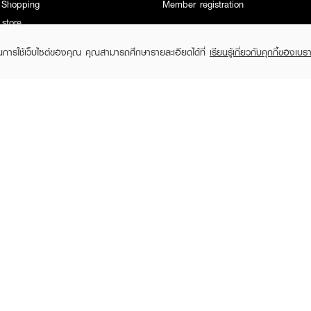
 Shopping
Member registration
 store
t us
ในการใช้เว็บไซต์ของคุณ คุณสามารถศึกษารายละเอียดได้ที่
เรียนรู้เกี่ยวกับคุกกี้ของเบรา
EVEANDBOY Company Limited
All rights reserved 2026 EVEANDBOY Co.,ltd