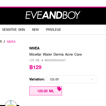
SENSITIVE SKIN
NEW
PRIVILEGE
R
/
NIVEA
NIVEA
Micellar Water Derma Acne Care
125 ML • 8850029045047
฿129
Variation:
125.00
125.00 ML