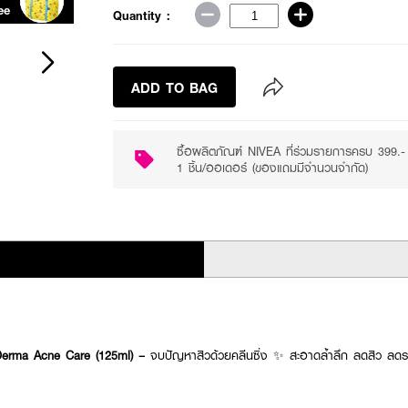
ee
Purchase ฿399+
Quantity :
ADD TO BAG
ซื้อผลิตภัณฑ์ NIVEA ที่ร่วมรายการครบ 399
1 ชิ้น/ออเดอร์ (ของแถมมีจำนวนจำกัด)
Derma Acne Care (125ml) –
จบปัญหาสิวด้วยคลีนซิ่ง ✨ สะอาดล้ำลึก ลดสิว ลดร