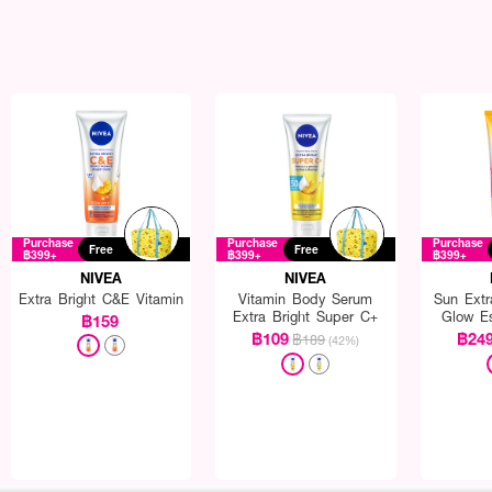
Purchase
Purchase
Purchase
Free
Free
฿399+
฿399+
฿399+
NIVEA
NIVEA
Extra Bright C&E Vitamin
Vitamin Body Serum
Sun Extr
Extra Bright Super C+
Glow E
฿159
SPF
฿109
฿24
฿189
(42%)