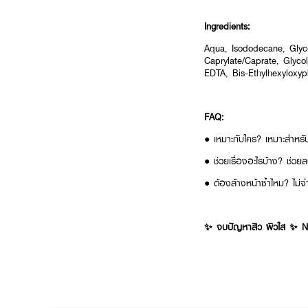
Ingredients:
Aqua, Isododecane, Glyce
Caprylate/Caprate, Glyco
EDTA, Bis-Ethylhexyloxy
FAQ:
● เหมาะกับใคร? เหมาะสำหรับผ
● ช่วยเรื่องอะไรบ้าง? ช่ว
● ต้องล้างหน้าซ้ำไหม? ไม่จำ
✨ จบปัญหาสิว ผิวใส ✨ NIV