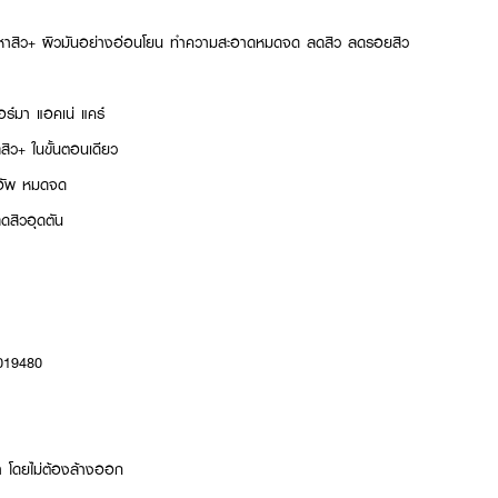
ัญหาสิว+ ผิวมันอย่างอ่อนโยน ทำความสะอาดหมดจด ลดสิว ลดรอยสิว
อร์มา แอคเน่ แคร์
สิว+ ในขั้นตอนเดียว
คอัพ หมดจด
ดสิวอุดตัน
0019480
หน้า โดยไม่ต้องล้างออก