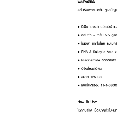
ผลลัพธ์ที่ได้:
คลีนซิ่งผสานเซรั่ม ดูแลป
● นีเวีย ไมเซล่า วอเตอร์ เด
● คลีนซิ่ง + เซรั่ม 5% ดูแล
● ไมเซล่า เทคโนโลยี ลบเม
● PHA & Salicylic Acid ล
● Niacinamide ลดรอยสิว
● อ่อนโยนต่อผิว+
● ขนาด 125 มล.
● เลขที่จดแจ้ง: 11-1-680
How To Use:
ใช้คู่กับสำลี เช็ดเบาๆทั่วใบ