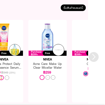
ซื้อสินค้าแบรนด์นี้
Purchase
Purchase
Free
Free
Free
฿299+
฿399+
NIVEA
NIVEA
NIVEA
a Protect Daily
Acne Care Make Up
Cream
ssence Serum
Clear Micellar Water
฿69
50 PA+++
9
฿259
฿349
(29%)