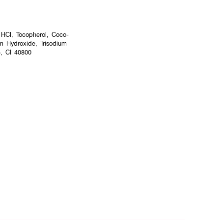
 HCl, Tocopherol, Coco-
um Hydroxide, Trisodium
5, CI 40800