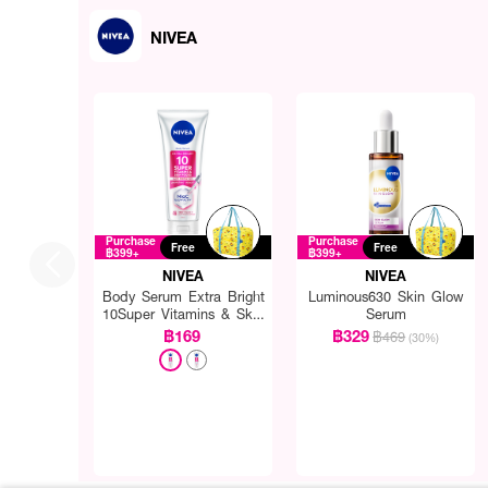
NIVEA
Purchase
Purchase
Free
Free
฿399+
฿399+
NIVEA
NIVEA
Body Serum Extra Bright
Luminous630 Skin Glow
10Super Vitamins & Skin
Serum
Foods Glow Perfection
฿169
฿329
฿469
(30%)