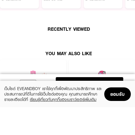
Trisodium EDTA, Sodium Chloride, Phenoxyethanol, Cetrimonium
Chloride
FAQ:
RECENTLY VIEWED
● เหมาะกับใคร? เหมาะสำหรับผิวบอบบางแพ้ง่าย
● ช่วยเรื่องอะไรบ้าง? ช่วยเช็ดเครื่องสำอาง ลดการระคายเคือง เติมความชุ่มชื้น
และเสริมเกราะปกป้องผิว
YOU MAY ALSO LIKE
● ต้องล้างหน้าซ้ำไหม? ไม่จำเป็นต้องล้างหน้าซ้ำ
✨ ผิวสะอาดใส บ๊ายบายการระคายเคือง ✨ NIVEA Micellar Water Soothing
ADD TO BAG
คลีนซิ่งที่คนผิวแพ้ง่ายต้องมี!💖
เว็บไซต์ EVEANDBOY เราใช้คุกกี้เพื่อพัฒนาประสิทธิภาพ และ
ยอมรับ
ประสบการณ์ที่ดีในการใช้เว็บไซต์ของคุณ คุณสามารถศึกษา
รายละเอียดได้ที่
เรียนรู้เกี่ยวกับคุกกี้ของเบราว์เซอร์เพิ่มเติม
Home
Home
Promotions
Promotions
Shopping Bag
Shopping Bag
Account
Account
GARNIER
FAITH IN FACE
Skin Naturals Micellar Cleansing Water
Truly Waterly Cleansing Water
(50%)
฿289
฿184
฿369
size 400 ML
size 500 ML