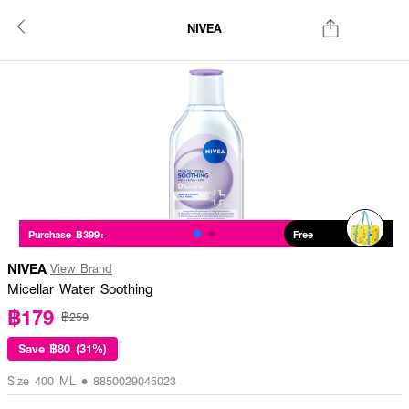
NIVEA
Purchase ฿399+
Free
NIVEA
View Brand
Micellar Water Soothing
฿179
฿259
Save
฿80 (31%)
Size 400 ML • 8850029045023