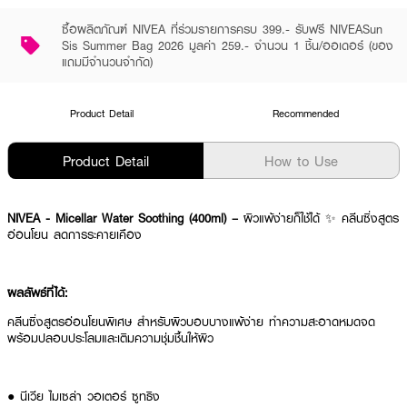
ซื้อผลิตภัณฑ์ NIVEA ที่ร่วมรายการครบ 399.- รับฟรี NIVEASun
Sis Summer Bag 2026 มูลค่า 259.- จำนวน 1 ชิ้น/ออเดอร์ (ของ
แถมมีจำนวนจำกัด)
Product Detail
Recommended
Product Detail
How to Use
NIVEA - Micellar Water Soothing (400ml) –
ผิวแพ้ง่ายก็ใช้ได้ ✨ คลีนซิ่งสูตร
อ่อนโยน ลดการระคายเคือง
ผลลัพธ์ที่ได้:
คลีนซิ่งสูตรอ่อนโยนพิเศษ สำหรับผิวบอบบางแพ้ง่าย ทำความสะอาดหมดจด
พร้อมปลอบประโลมและเติมความชุ่มชื้นให้ผิว
● นีเวีย ไมเซล่า วอเตอร์ ซูทธิง