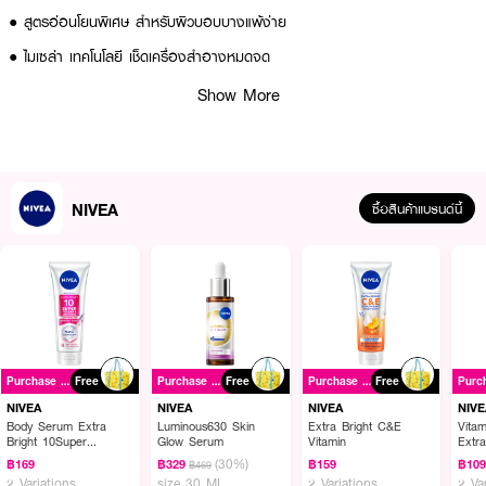
● สูตรอ่อนโยนพิเศษ สำหรับผิวบอบบางแพ้ง่าย
● ไมเซล่า เทคโนโลยี เช็ดเครื่องสำอางหมดจด
● ผสานสารสกัดลิโคไรซ์ ลดการระคายเคือง
Show More
● แพนทีนอล & อะมิโน แอซิด เติมความชุ่มชื้น
● เสริมเกราะปกป้องผิว
● ขนาด 400 มล.
NIVEA
ซื้อสินค้าแบรนด์นี้
● เลขที่จดแจ้ง: 11-1-6800019481
How To Use:
ใช้คู่กับสำลี เช็ดเบาๆ ทั่วใบหน้า โดยไม่ต้องล้างออก
Purchase ฿399+
Free
Purchase ฿399+
Free
Purchase ฿399+
Free
Ingredients:
NIVEA
NIVEA
NIVEA
NIVE
Body Serum Extra
Luminous630 Skin
Extra Bright C&E
Vita
Aqua, Poloxamer 184, Glycerin, Arginine HCl, Glycyrrhiza Glabra Root
Bright 10Super
Glow Serum
Vitamin
Extr
Vitamins & Skin Foods
Extract, Panthenol, Pantolactone, Disodium Cocoyl Glutamate, Sodium
(30%)
฿169
฿329
฿159
฿10
฿469
Glow Perfection
Cocoamphoacetate, Propylene Glycol, 1,2-Hexanediol, Citric Acid,
2 Variations
size 30 ML
2 Variations
2 Va