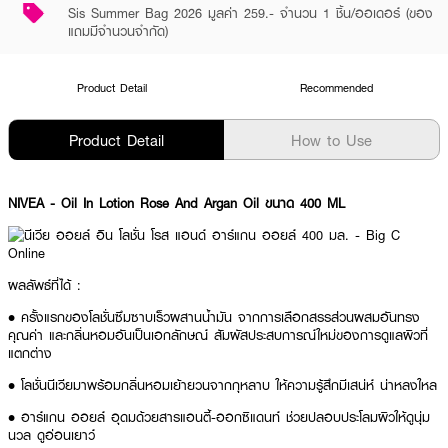
Sis Summer Bag 2026 มูลค่า 259.- จำนวน 1 ชิ้น/ออเดอร์ (ของ
แถมมีจำนวนจำกัด)
Product Detail
Recommended
Product Detail
How to Use
NIVEA
- Oil In Lotion Rose And Argan Oil ขนาด 400 ML
ผลลัพธ์ที่ได้ :
•
ครั้งแรกของโลชั่นซึมซาบเร็วผสานน้ำมัน จากการเลือกสรรส่วนผสมอันทรง
คุณค่า และกลิ่นหอมอันเป็นเอกลักษณ์ สัมผัสประสบการณ์ใหม่ของการดูแลผิวที่
แตกต่าง
•
โลชั่นนีเวียมาพร้อมกลิ่นหอมเย้ายวนจากกุหลาบ ให้ความรู้สึกมีเสน่ห์ น่าหลงใหล
•
อาร์แกน ออยล์ อุดมด้วยสารแอนตี้-ออกซิแดนท์ ช่วยปลอบประโลมผิวให้ดูนุ่ม
นวล ดูอ่อนเยาว์