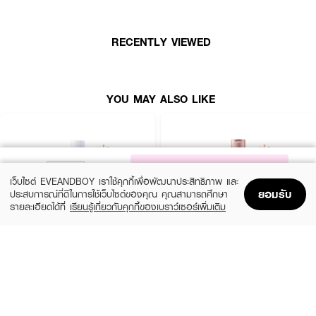
RECENTLY VIEWED
YOU MAY ALSO LIKE
NOTIFY ME
เว็บไซต์ EVEANDBOY เราใช้คุกกี้เพื่อพัฒนาประสิทธิภาพ และ
ยอมรับ
ประสบการณ์ที่ดีในการใช้เว็บไซต์ของคุณ คุณสามารถศึกษา
รายละเอียดได้ที่
เรียนรู้เกี่ยวกับคุกกี้ของเบราว์เซอร์เพิ่มเติม
Home
Home
Promotions
Promotions
Shopping Bag
Shopping Bag
Account
Account
CERAVE
EUCERIN
Daily Moisturizing Lotion
Spotless Brightening Skin Tone Perfecting
Body Lotion
฿290
(10%)
฿531
฿590
size 88 ML
size 250 ML