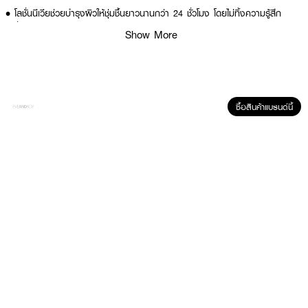
•
โลชั่นนีเวียช่วยบำรุงผิวให้ชุ่มชื้นยาวนานกว่า 24 ชั่วโมง โดยไม่ทิ้งความรู้สึก
เหนียวเหนอะหนะ
Show More
•
โลชั่นนีเวียผ่านการทดสอบจากผู้เชี่ยวชาญด้านผิวพรรณแล้ว
How to Use :
ซื้อสินค้าแบรนด์นี้
ทาลงบนผิวกาย ใช้ได้บ่อยตามต้องการ