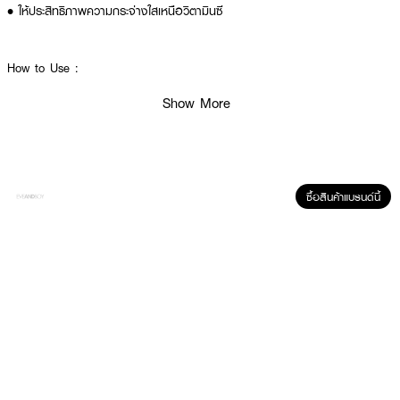
• ให้ประสิทธิภาพความกระจ่างใสเหนือวิตามินซี
How to Use :
ใช้ล้างหน้าประจำทุกเช้า และเย็น โดยระวังอย่าให้เข้าตา
Show More
ซื้อสินค้าแบรนด์นี้