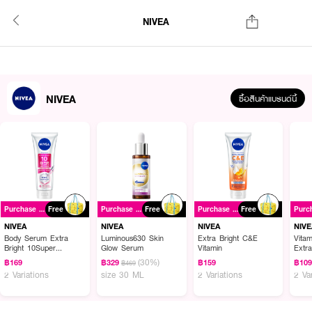
NIVEA
NIVEA
ซื้อสินค้าแบรนด์นี้
Purchase ฿399+
Free
Purchase ฿399+
Free
Purchase ฿399+
Free
NIVEA
NIVEA
NIVEA
NIVE
Body Serum Extra
Luminous630 Skin
Extra Bright C&E
Vita
Bright 10Super
Glow Serum
Vitamin
Extr
Vitamins & Skin Foods
(30%)
฿169
฿329
฿159
฿10
฿469
Glow Perfection
2 Variations
size 30 ML
2 Variations
2 Va