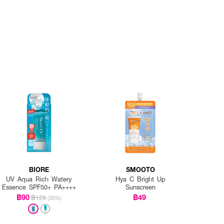
BIORE
SMOOTO
UV Aqua Rich Watery
Hya C Bright Up
Essence SPF50+ PA++++
Sunscreen
฿90
฿49
฿129
(30%)