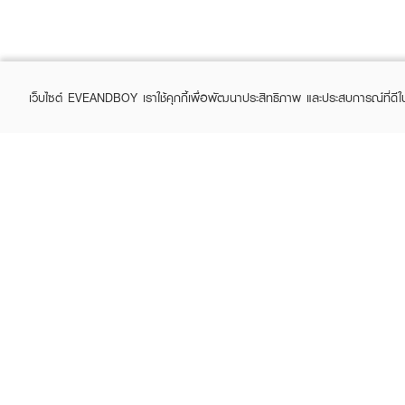
เว็บไซต์ EVEANDBOY เราใช้คุกกี้เพื่อพัฒนาประสิทธิภาพ และประสบการณ์ที่ดี
ABOUT EVEANDBOY
CUS
Brand story
Online
Privacy Policy
Find a
Terms and Conditions
Contac
Sell on EVEANDBOY
Whistleblowing