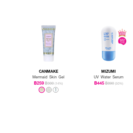
CANMAKE
MIZUMI
Mermaid Skin Gel
UV Water Serum
฿259
฿445
฿300
฿890
(14%)
(50%)