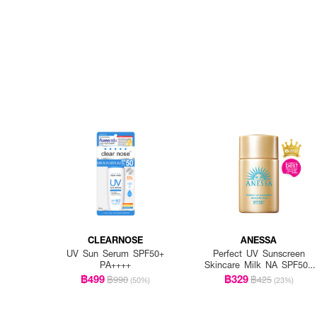
CLEARNOSE
ANESSA
UV Sun Serum SPF50+
Perfect UV Sunscreen
PA++++
Skincare Milk NA SPF50+
PA++++
฿499
฿329
฿990
฿425
(50%)
(23%)