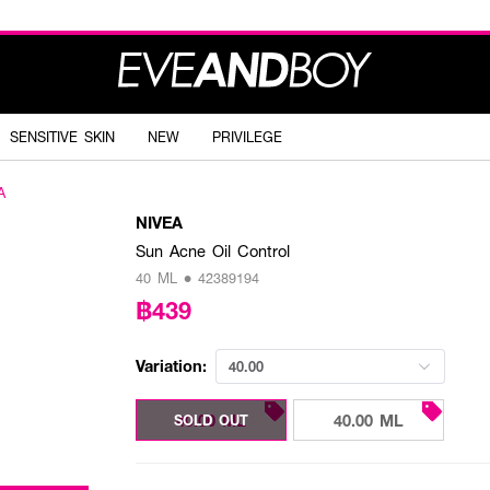
SENSITIVE SKIN
NEW
PRIVILEGE
A
NIVEA
Sun Acne Oil Control
40 ML • 42389194
฿439
Variation:
40.00
40.00 ML
40.00 ML
SOLD OUT