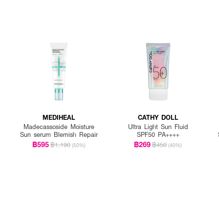
MEDIHEAL
CATHY DOLL
Madecassoside Moisture
Ultra Light Sun Fluid
Sun serum Blemish Repair
SPF50 PA++++
฿595
฿269
฿1,190
฿450
(50%)
(40%)