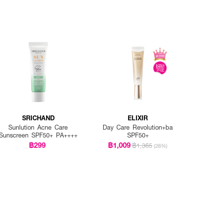
SRICHAND
ELIXIR
Sunlution Acne Care
Day Care Revolution+ba
Sunscreen SPF50+ PA++++
SPF50+
฿299
฿1,009
฿1,365
(26%)