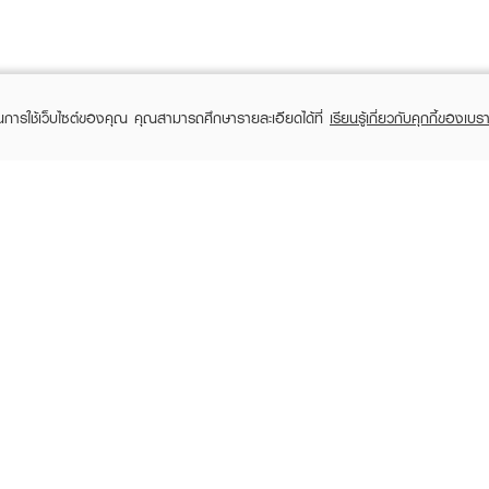
ในการใช้เว็บไซต์ของคุณ คุณสามารถศึกษารายละเอียดได้ที่
เรียนรู้เกี่ยวกับคุกกี้ของเบรา
TOMER CARE
EVEANDBOY MEMBER
 Shopping
Member registration
 store
t us