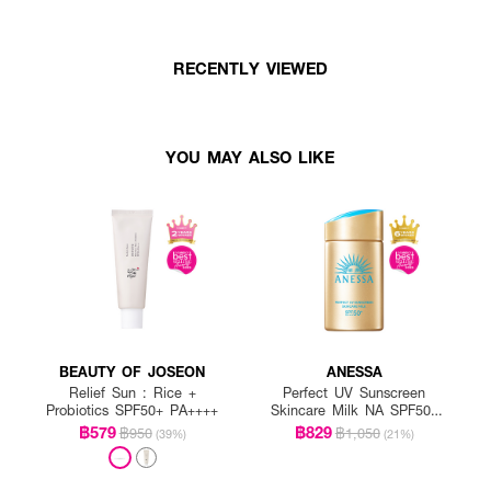
RECENTLY VIEWED
YOU MAY ALSO LIKE
BEAUTY OF JOSEON
ANESSA
Relief Sun : Rice +
Perfect UV Sunscreen
Probiotics SPF50+ PA++++
Skincare Milk NA SPF50+
PA++++
฿579
฿829
฿950
฿1,050
(39%)
(21%)