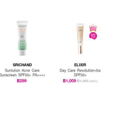
SRICHAND
ELIXIR
Sunlution Acne Care
Day Care Revolution+ba
Sunscreen SPF50+ PA++++
SPF50+
฿299
฿1,009
฿1,365
(26%)