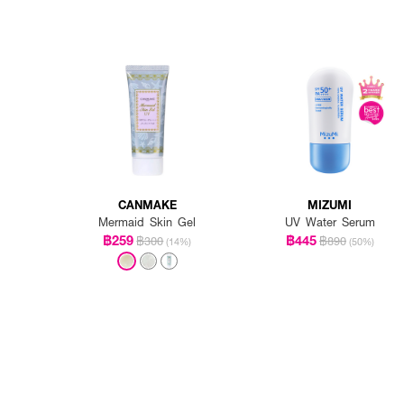
CANMAKE
MIZUMI
Mermaid Skin Gel
UV Water Serum
฿259
฿445
฿300
฿890
(14%)
(50%)