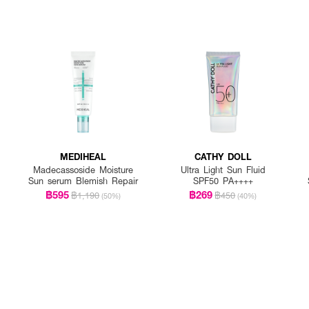
MEDIHEAL
CATHY DOLL
Madecassoside Moisture
Ultra Light Sun Fluid
Sun serum Blemish Repair
SPF50 PA++++
฿595
฿269
฿1,190
฿450
(50%)
(40%)