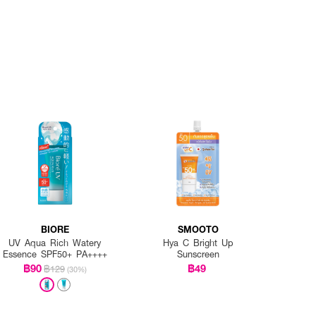
BIORE
SMOOTO
UV Aqua Rich Watery
Hya C Bright Up
Essence SPF50+ PA++++
Sunscreen
฿90
฿49
฿129
(30%)