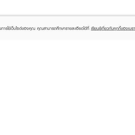
ในการใช้เว็บไซต์ของคุณ คุณสามารถศึกษารายละเอียดได้ที่
เรียนรู้เกี่ยวกับคุกกี้ของเบรา
TOMER CARE
EVEANDBOY MEMBER
 Shopping
Member registration
 store
t us