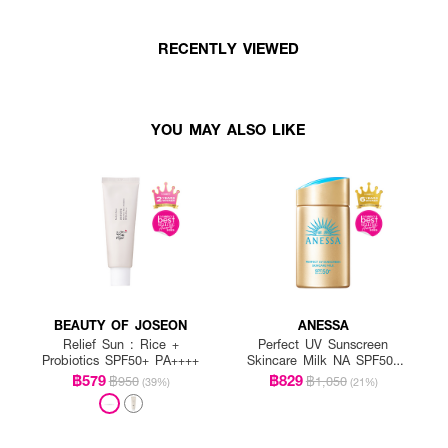
RECENTLY VIEWED
YOU MAY ALSO LIKE
BEAUTY OF JOSEON
ANESSA
Relief Sun : Rice +
Perfect UV Sunscreen
Probiotics SPF50+ PA++++
Skincare Milk NA SPF50+
PA++++
฿579
฿829
฿950
฿1,050
(39%)
(21%)