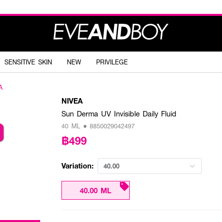
SENSITIVE SKIN
NEW
PRIVILEGE
A
NIVEA
Sun Derma UV Invisible Daily Fluid
40 ML • 8850029042497
฿499
Variation:
40.00
40.00 ML