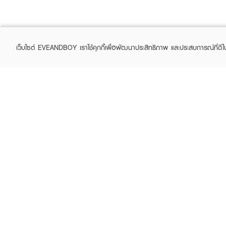
เว็บไซต์ EVEANDBOY เราใช้คุกกี้เพื่อพัฒนาประสิทธิภาพ และประสบการณ์ที่ดี
ABOUT EVEANDBOY
CUS
Brand story
Online
Privacy Policy
Find a
Terms and Conditions
Contac
Sell on EVEANDBOY
Whistleblowing