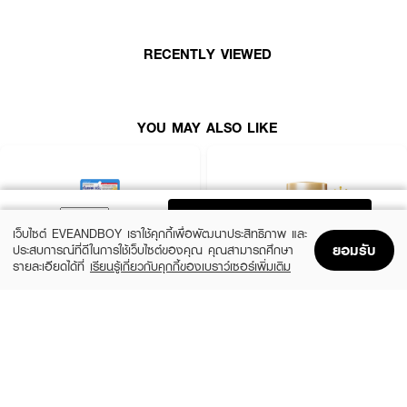
• ผิวฉ่ำน้ำถึงขีดสุด
• ปริมาณ 30 มล.
RECENTLY VIEWED
YOU MAY ALSO LIKE
ADD TO BAG
เว็บไซต์ EVEANDBOY เราใช้คุกกี้เพื่อพัฒนาประสิทธิภาพ และ
ยอมรับ
ประสบการณ์ที่ดีในการใช้เว็บไซต์ของคุณ คุณสามารถศึกษา
รายละเอียดได้ที่
เรียนรู้เกี่ยวกับคุกกี้ของเบราว์เซอร์เพิ่มเติม
Home
Home
Promotions
Promotions
Shopping Bag
Shopping Bag
Account
Account
CLEARNOSE
ANESSA
UV Sun Serum SPF50+ PA++++
Perfect UV Sunscreen Skincare Milk NA
SPF50+ PA++++
(50%)
฿499
฿990
(23%)
฿329
฿425
size 80 ML
size 20 ML