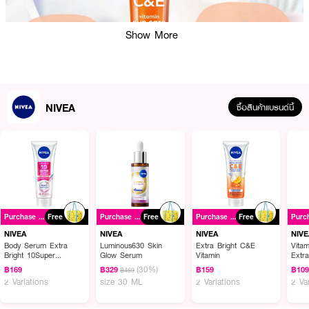
Show More
NIVEA
ซื้อสินค้าแบรนด์นี้
ผลลัพธ์ที่ได้ :
Purchase ฿399+
Free
Purchase ฿399+
Free
Purchase ฿399+
Free
NIVEA Sun C&E SPF50 ตรงเข้าจัดการผิวคล้ำเสียให้หายไปกับเซรั่มกันแดดด้วย
Double Lock Technology ที่เข้าปกป้องผิวและคอลลาเจนจากรังสี UVA/UVB
NIVEA
NIVEA
NIVEA
NIVE
ผสานซุปเปอร์วิตามินซีและอี จัดการผิวคล้ำเสียและจุดด่างดำ บูสท์ผิวให้ดูเรียบ
Body Serum Extra
Luminous630 Skin
Extra Bright C&E
Vita
Bright 10Super
Glow Serum
Vitamin
Extr
เนียน ฉ่ำน้ำถึงขีดสุด
Vitamins & Skin Foods
(30%)
฿169
฿329
฿159
฿10
฿469
Glow Perfection
• จัดการผิวคล้ำเสียและจุดด่างดำ
2 Variations
size 30 ML
2 Variations
2 Va
• บูสท์ผิวให้ดูเรียบเนียน