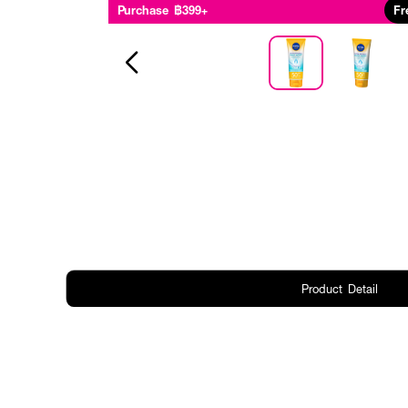
Purchase ฿399+
Fr
Product Detail