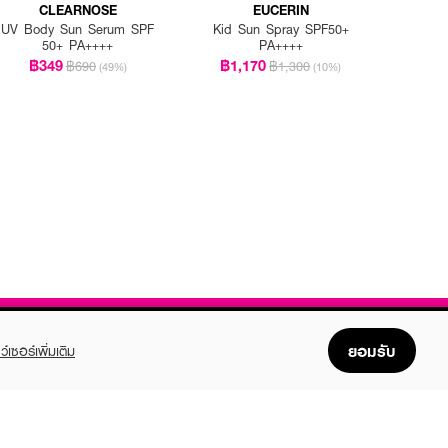
CLEARNOSE
EUCERIN
UV Body Sun Serum SPF
Kid Sun Spray SPF50+
50+ PA++++
PA++++
฿349
฿1,170
฿690
฿1,300
(49%)
(10%)
ยอมรับ
ว์เซอร์เพิ่มเติม
FOLLOW US