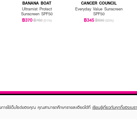
BANANA BOAT
CANCER COUNCIL
Ultramist Protect
Everyday Value Sunscreen
Sunscreen SPF50
SPF50
฿370
฿345
฿760
฿690
(51%)
(50%)
ในการใช้เว็บไซต์ของคุณ คุณสามารถศึกษารายละเอียดได้ที่
เรียนรู้เกี่ยวกับคุกกี้ของเบรา
TOMER CARE
EVEANDBOY MEMBER