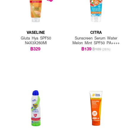
VASELINE
CITRA
Gluta Hya SPF50
Sunscreen Serum Water
N4X3X260Ml
Melon Mint SPF50 PA++++
฿329
฿139
฿189
(26%)