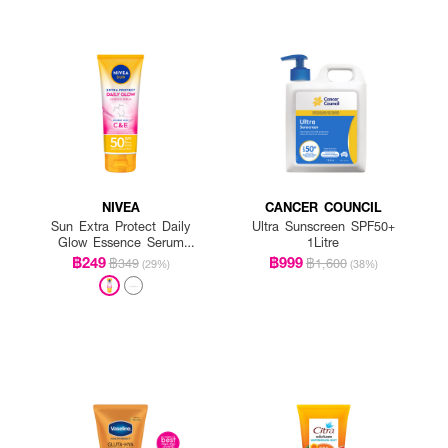
NIVEA
CANCER COUNCIL
Sun Extra Protect Daily
Ultra Sunscreen SPF50+
Glow Essence Serum
1Litre
SPF50 PA+++
฿249
฿999
฿349
฿1,600
(29%)
(38%)