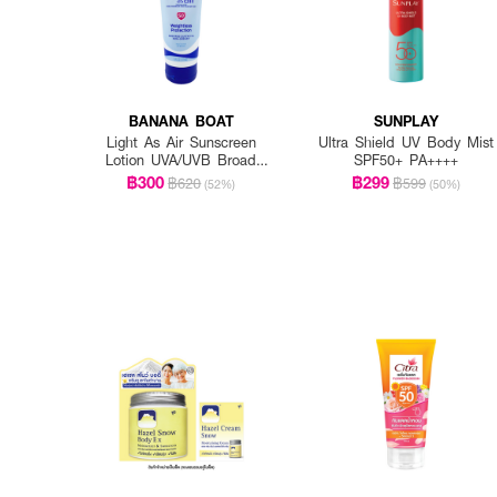
BANANA BOAT
SUNPLAY
Light As Air Sunscreen
Ultra Shield UV Body Mist
Lotion UVA/UVB Broad
SPF50+ PA++++
Spectrum SPF50+
฿300
฿299
฿620
฿599
(52%)
(50%)