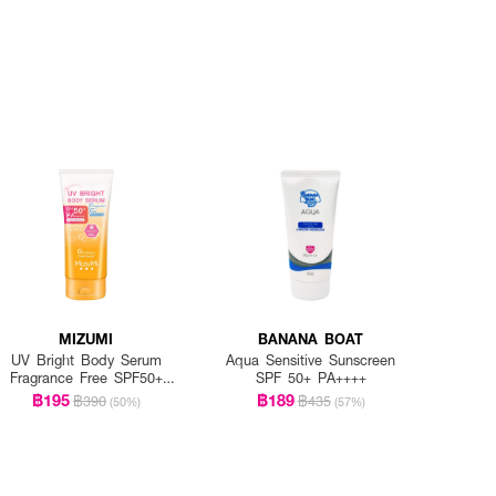
MIZUMI
BANANA BOAT
UV Bright Body Serum
Aqua Sensitive Sunscreen
Fragrance Free SPF50+
SPF 50+ PA++++
PA++++
฿195
฿189
฿390
฿435
(50%)
(57%)