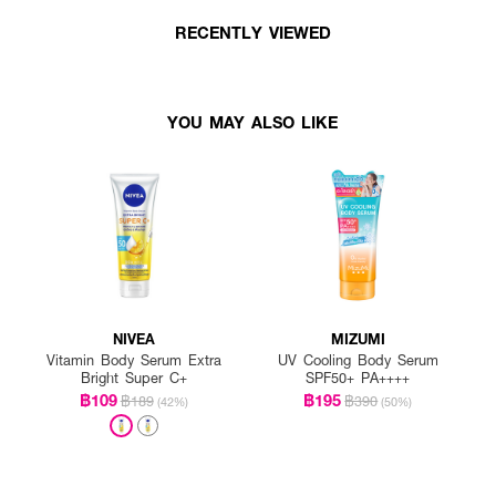
RECENTLY VIEWED
YOU MAY ALSO LIKE
NIVEA
MIZUMI
Vitamin Body Serum Extra
UV Cooling Body Serum
Bright Super C+
SPF50+ PA++++
฿109
฿195
฿189
฿390
(42%)
(50%)