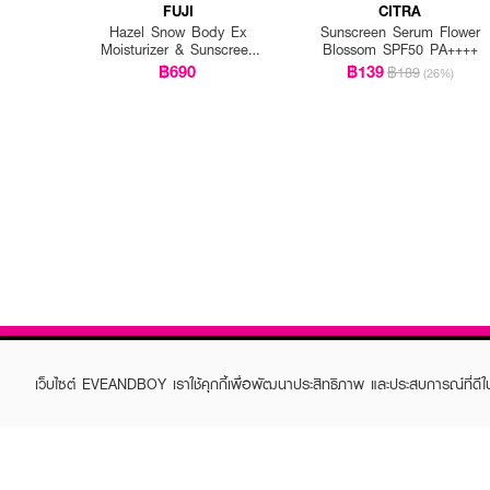
FUJI
CITRA
Hazel Snow Body Ex
Sunscreen Serum Flower
Moisturizer & Sunscreen
Blossom SPF50 PA++++
450 G.+ Hazel Cream
฿690
฿139
฿189
(26%)
Snow Moisturising Cream
30 G.
เว็บไซต์ EVEANDBOY เราใช้คุกกี้เพื่อพัฒนาประสิทธิภาพ และประสบการณ์ที่ดี
ABOUT EVEANDBOY
CUS