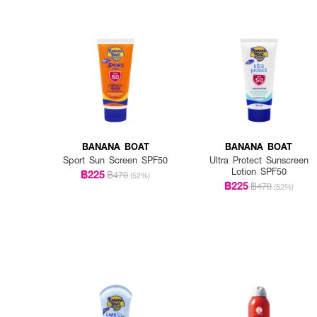
BANANA BOAT
BANANA BOAT
Sport Sun Screen SPF50
Ultra Protect Sunscreen
Lotion SPF50
฿225
฿470
(52%)
฿225
฿470
(52%)