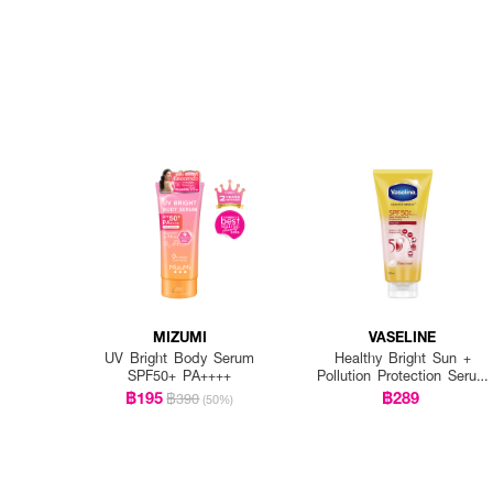
MIZUMI
VASELINE
UV Bright Body Serum
Healthy Bright Sun +
SPF50+ PA++++
Pollution Protection Serum
SPF50+ PA++++
฿195
฿289
฿390
(50%)