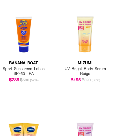
BANANA BOAT
MIZUMI
Sport Sunscreen Lotion
UV Bright Body Serum
SPF50+ PA
Beige
฿285
฿195
฿590
฿390
(52%)
(50%)