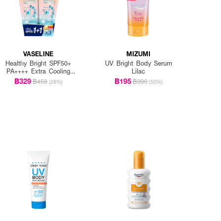
VASELINE
MIZUMI
Healthy Bright SPF50+
UV Bright Body Serum
PA++++ Extra Cooling
Lilac
Serum (Twinpack) 265ml.
฿329
฿195
฿459
฿390
(28%)
(50%)
x 2pcs.