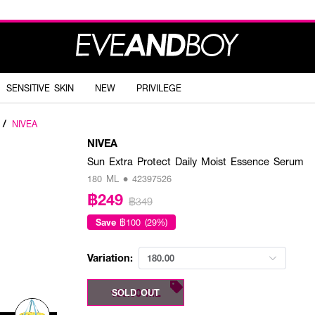
SENSITIVE SKIN
NEW
PRIVILEGE
/
NIVEA
NIVEA
Sun Extra Protect Daily Moist Essence Serum
180 ML • 42397526
฿249
฿349
Save
฿100 (29%)
Variation:
180.00
180.00 ML
SOLD OUT