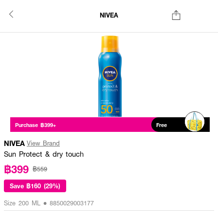
NIVEA
Purchase ฿399+
Free
NIVEA
View Brand
Sun Protect & dry touch
฿399
฿559
Save
฿160 (29%)
Size 200 ML • 8850029003177