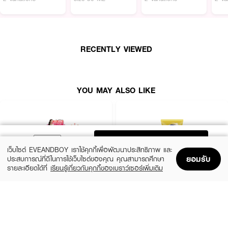
สเปรย์ป้องกันแสงแดด สำหรับผิวกาย ปกป้องทั้ง UVA1, UVA2 และ UVB
สาเหตุหนึ่งของฝ้าแดด จุดด่างดำ ด้วย SPF50 ซึมทันที ไม่เหนียวเหนอะหนะ ไม่ทิ้ง
คราบขาว สูตรกันน้ำ ไม่หลุดลอกง่าย
● NIVEA-Sun Protect & Refresh Spray
RECENTLY VIEWED
● สเปรย์ป้องกันแสงแดด สำหรับผิวกาย
● ปกป้องทั้ง UVA1, UVA2 และ UVB
● ซึมทันที ไม่เหนียวเหนอะหนะ ไม่ทิ้งคราบขาว
YOU MAY ALSO LIKE
● สูตรกันน้ำ ไม่หลุดลอกง่าย
● ขนาด 200 ml.
ADD TO BAG
เว็บไซต์ EVEANDBOY เราใช้คุกกี้เพื่อพัฒนาประสิทธิภาพ และ
How to Use :
ยอมรับ
ประสบการณ์ที่ดีในการใช้เว็บไซต์ของคุณ คุณสามารถศึกษา
รายละเอียดได้ที่
เรียนรู้เกี่ยวกับคุกกี้ของเบราว์เซอร์เพิ่มเติม
ฉีดสเปรย์เเละลูบไล้ให้ทั่วกายก่อนออกเเดด
Home
Home
Promotions
Promotions
Shopping Bag
Shopping Bag
Account
Account
MIZUMI
VASELINE
UV Bright Body Serum SPF50+ PA++++
Healthy Bright Sun + Pollution Protection
Serum SPF50+ PA++++
(50%)
฿195
฿390
฿289
size 180 ML