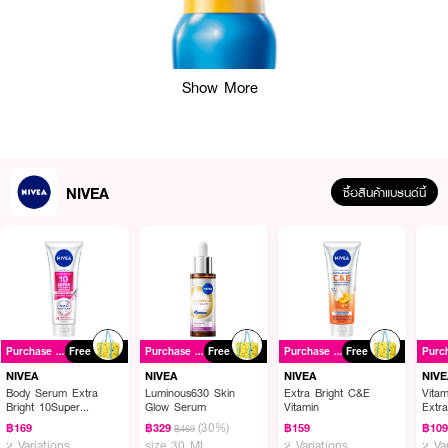
Show More
NIVEA
ซื้อสินค้าแบรนด์นี้
Purchase ฿399+
Free
Purchase ฿399+
Free
Purchase ฿399+
Free
NIVEA
NIVEA
NIVEA
NIVE
Body Serum Extra
Luminous630 Skin
Extra Bright C&E
Vita
Bright 10Super
Glow Serum
Vitamin
Extr
Vitamins & Skin Foods
ผลลัพธ์ที่ได้ :
(30%)
฿169
฿329
฿159
฿10
฿469
Glow Perfection
2 Variations
size 30 ML
2 Variations
2 Va