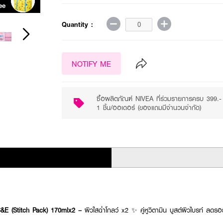
ee
Purchase ฿399+
Quantity :
NOTIFY ME
ซื้อผลิตภัณฑ์ NIVEA ที่ร่วมรายการครบ 399
1 ชิ้น/ออเดอร์ (ของแถมมีจำนวนจำกัด)
&E (Stitch Pack) 170mlx2 –
ผิวใสฉ่ำโกลว์ x2 ✨ คู่หูวิตามิน บูสต์ผิวไบรท์ ลด