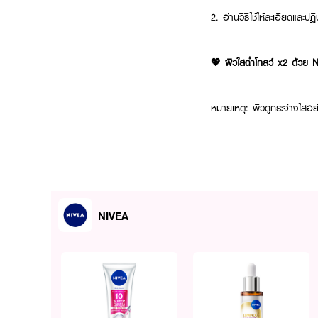
2. อ่านวิธีใช้ให้ละเอียดและป
💖 ผิวใสฉ่ำโกลว์ x2 ด้วย
หมายเหตุ: ผิวดูกระจ่างใสอย
NIVEA