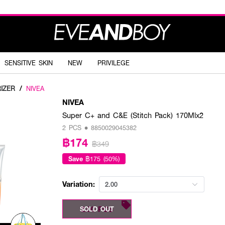
SENSITIVE SKIN
NEW
PRIVILEGE
IZER
/
NIVEA
NIVEA
Super C+ and C&E (Stitch Pack) 170Mlx2
2 PCS • 8850029045382
฿174
฿349
Save
฿175 (50%)
Variation:
2.00
2.00 PCS
SOLD OUT