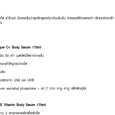
่างใส ฉ่ำโกลว์ ด้วยเซรั่มบำรุงผิวสูตรวิตามินเข้มข้น ช่วยลดเลือนรอยดำ ผิวหมองคล้ำ บำร
ดด
Super C+ Body Serum 170ml
้มข้น 50 เท่า บูสต์ผิวใสจากภายใน
งคล้ำให้ดูกระจ่างใส
งลึก
องผิวจาก UVA และ UVB
ium ascorbyl phosphate + vit C จาก คามู คามู เพื่อผิวดูใส
C&E Vitamin Body Serum 170ml
สาน 3 สารทรงพลังเพื่อผิวใส