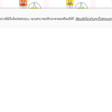
Purchase
Purchase
Purchase
Free
Free
฿399+
฿399+
฿399+
NIVEA
NIVEA
ในการใช้เว็บไซต์ของคุณ คุณสามารถศึกษารายละเอียดได้ที่
เรียนรู้เกี่ยวกับคุกกี้ของเบรา
Extra Bright C&E Vitamin
Vitamin Body Serum
Sun Extr
Extra Bright Super C+
Glow E
฿159
SPF
฿109
฿24
฿189
(42%)
RECENTLY VIEWED