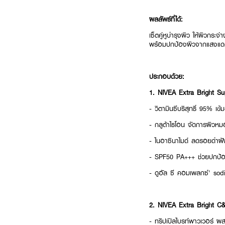
ผลลัพธ์ที่ได้:
เซ็ตคู่หูบำรุงผิว ให้ผิวกระจ
พร้อมปกป้องผิวจากแสงแ
ประกอบด้วย:
1. NIVEA Extra Bright 
- วิตามินซีบริสุทธิ์ 95% เข
- กลูต้าไธโอน จัดการผิวหมอ
- ไนอาซินาไมด์ ลดรอยดำฝั
- SPF50 PA+++ ช่วยปกป้
- ดูอัล ซี คอมเพลกซ์' sod
2. NIVEA Extra Bright 
- ทริปเปิลไบรท์พาวเวอร์ ผ