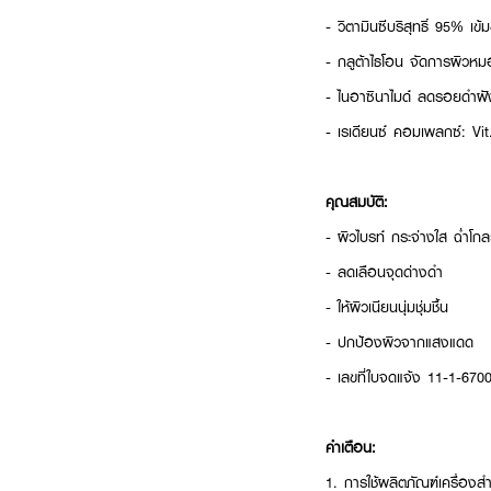
- วิตามินซีบริสุทธิ์ 95% เข
- กลูต้าไธโอน จัดการผิวหมอ
- ไนอาซินาไมด์ ลดรอยดำฝั
- เรเดียนซ์ คอมเพลกซ์: Vit.
คุณสมบัติ:
- ผิวไบรท์ กระจ่างใส ฉ่ำโกล
- ลดเลือนจุดด่างดำ
- ให้ผิวเนียนนุ่มชุ่มชื้น
- ปกป้องผิวจากแสงแดด
- เลขที่ใบจดแจ้ง 11-1-67
คำเตือน:
1. การใช้ผลิตภัณฑ์เครื่องส