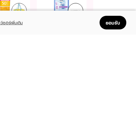
Purchase
Purchase
Free
Free
Free
฿299+
฿399+
ยอมรับ
NIVEA
NIVEA
NIVEA
ว์เซอร์เพิ่มเติม
a Protect Daily
Acne Care Make Up
Cream
ssence Serum
Clear Micellar Water
฿69
50 PA+++
9
฿259
฿349
(29%)