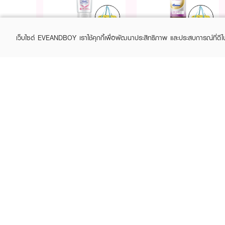
Purchase
Purchase
Free
Free
฿399+
฿399+
NIVEA
NIVEA
เว็บไซต์ EVEANDBOY เราใช้คุกกี้เพื่อพัฒนาประสิทธิภาพ และประสบการณ์ที่ดี
Body Serum Extra Bright
Luminous630 Skin Glow
10Super Vitamins & Skin
Serum
Foods Glow Perfection
฿169
฿329
฿469
(30%)