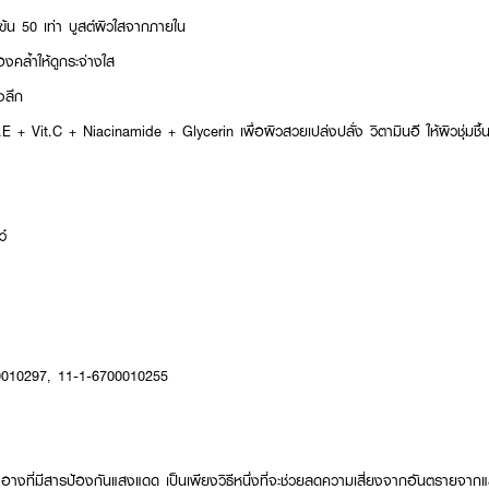
้มข้น 50 เท่า บูสต์ผิวใสจากภายใน
งคล้ำให้ดูกระจ่างใส
งลึก
E + Vit.C + Niacinamide + Glycerin เพื่อผิวสวยเปล่งปลั่ง วิตามินอี ให้ผิวชุ่มชื้
ว์
00010297, 11-1-6700010255
ำอางที่มีสารป้องกันแสงแดด เป็นเพียงวิธีหนึ่งที่จะช่วยลดความเสี่ยงจากอันตรายจา