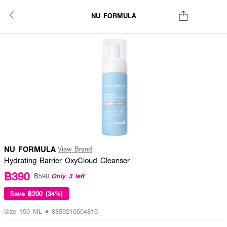
NU FORMULA
NU FORMULA
View Brand
Hydrating Barrier OxyCloud Cleanser
฿390
Only 3 left
฿590
Save
฿200 (34%)
Size 150 ML • 8859210604810