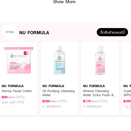
Show More
· FDA Registration No. : 11-1-6900005767
How To Use :
NU FORMULA
ซื้อสินค้าแบรนด์นี้
กดปั้มโฟมออกมา นวดเบาๆให้ทั่วใบหน้า จากนั้นล้างออกด้วยน้ำสะอาดให้หมดจด
NU FORMULA
NU FORMULA
NU FORMULA
NU 
Derma Facial Cotton
Oil Purifying Cleansing
Mineral Cleansing
Crys
Water
Water Extra Fresh And
SPF5
(36%)
฿89
฿139
Clean
(19%)
(10%)
฿399
฿179
฿29
฿490
฿199
size 200 PCS
2 Variations
3 Variations