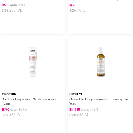
(5%)
฿579
฿59
฿610
size 236 ML
size 70 G
EUCERIN
KIEHL'S
Spotless Brightening Gentle Cleansing
Calendula Deep Cleansing Foaming Face
Foam
Wash
(10%)
(15%)
฿702
฿1,445
฿780
฿1,700
size 150 G
size 230 ML