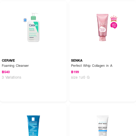
CERAVE
SENKA
Foaming Cleanser
Perfect Whip Collagen in A
฿540
฿199
3 Variations
size 120 G