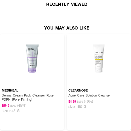
RECENTLY VIEWED
YOU MAY ALSO LIKE
MEDIHEAL
CLEARNOSE
Derma Cream Pack Cleanser Rose
Acne Care Solution Cleanser
PDRN [Pore Firming]
(46%)
฿139
฿259
(45%)
฿549
฿999
size 150 G
size 243 G