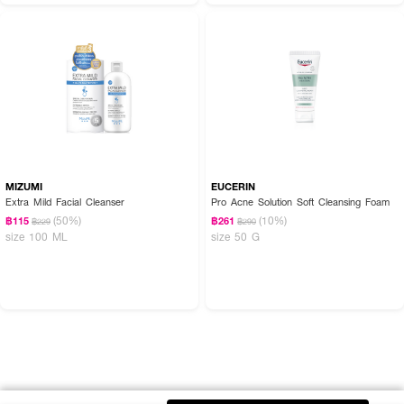
MIZUMI
EUCERIN
Extra Mild Facial Cleanser
Pro Acne Solution Soft Cleansing Foam
(50%)
(10%)
฿115
฿261
฿229
฿290
size 100 ML
size 50 G