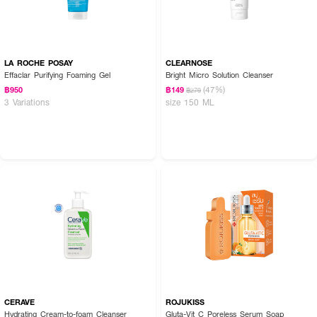
LA ROCHE POSAY
CLEARNOSE
Effaclar Purifying Foaming Gel
Bright Micro Solution Cleanser
(47%)
฿950
฿149
฿279
3 Variations
size 150 ML
CERAVE
ROJUKISS
Hydrating Cream-to-foam Cleanser
Gluta-Vit C Poreless Serum Soap