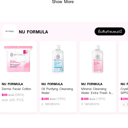
Show More
NU FORMULA
ซื้อสินค้าแบรนด์นี้
ผลลัพธ์ที่ได้ :
เอสเซนส์บูสต์ผิวกระจ่างใส จากนู
NU FORMULA Pro White Essence Lotion
ด้วย Active White Booster พร้อมฟังก์ชั่น 3in1 ของเอสเซนส์+โลชั่น+แอมพูล
สูตรเข้มข้นแต่บางเบา ซึมซาบเร็ว ไม่อุดตันผิว บำรุงอย่างล้ำลึกในขั้นตอนเดียว
NU FORMULA
NU FORMULA
NU FORMULA
NU 
Derma Facial Cotton
Oil Purifying Cleansing
Mineral Cleansing
Crys
· ช่วยปรับสีผิวสม่ำเสมอ
Water
Water Extra Fresh And
SPF5
(36%)
฿89
฿139
Clean
(19%)
(19%)
฿399
฿399
฿29
฿490
฿490
size 200 PCS
· เติมน้ำให้ผิวแห้งดูอิ่มฟู
2 Variations
3 Variations
· Derma Whitening อ่อนโยนต่อผิวทุกประเภท
· ผ่านการทดสอบภายใต้การควบคุมของแพทย์ผิวหนังสำหรับผิวแพ้ง่าย