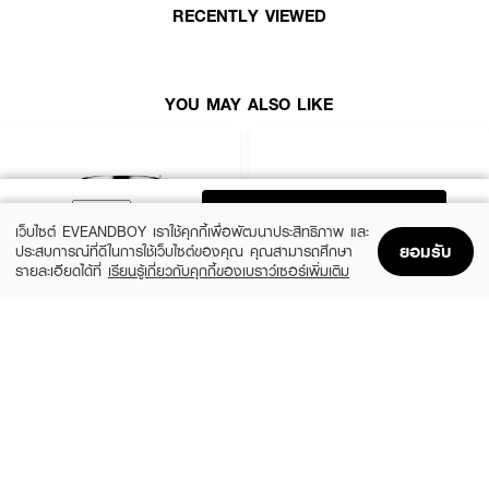
· ปราศจากน้ำหอม แอลกอฮอลล์ พาราเบน ซิลิโคน น้ำมันแร่ และปราศจากสาร
RECENTLY VIEWED
เคมีอันตรายต่อผิว รวม 20 ชนิด
How To Use :
YOU MAY ALSO LIKE
หยดเอสเซนส์ลงฝ่ามือ ลูบไล้ให้ทั่วใบหน้าและลำคอ ทาบำรุงเป็นประจำเช้า-เย็น ใช้
เป็นประจำอย่างต่อเนืองเพื่อผลลัพธ์ที่ดียิ่งขึ้น
ADD TO BAG
เว็บไซต์ EVEANDBOY เราใช้คุกกี้เพื่อพัฒนาประสิทธิภาพ และ
ยอมรับ
ประสบการณ์ที่ดีในการใช้เว็บไซต์ของคุณ คุณสามารถศึกษา
รายละเอียดได้ที่
เรียนรู้เกี่ยวกับคุกกี้ของเบราว์เซอร์เพิ่มเติม
Home
Home
Promotions
Promotions
Shopping Bag
Shopping Bag
Account
Account
CLINIQUE
SKINTIFIC
Moisture Surge Extended Replenishing
5X Ceramide Barrier Moisture Gel
Hydrator
(50%)
฿339
฿679
(10%)
฿1,791
฿1,990
4 Variations
size 50 ML