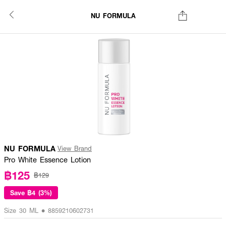
NU FORMULA
NU FORMULA
View Brand
Pro White Essence Lotion
฿125
฿129
Save
฿4 (3%)
Size 30 ML • 8859210602731