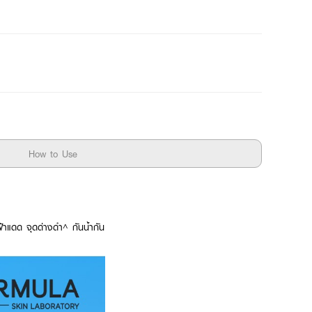
How to Use
้าแดด จุดด่างดำ^ กันน้ำกัน