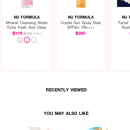
NU FORMULA
NU FORMULA
NU 
Mineral Cleansing Water
Crystal Sun Spray Real
Facial
Extra Fresh And Clean
SPF50+ PA++++
Touc
฿179
฿290
฿199
(10%)
RECENTLY VIEWED
YOU MAY ALSO LIKE