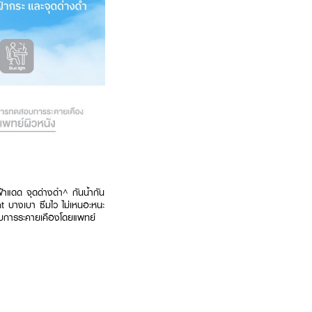
้าแดด จุดด่างดำ^ กันน้ำกัน
 บางเบา ซึมไว ไม่เหนอะหนะ
สอบการระคายเคืองโดยแพทย์