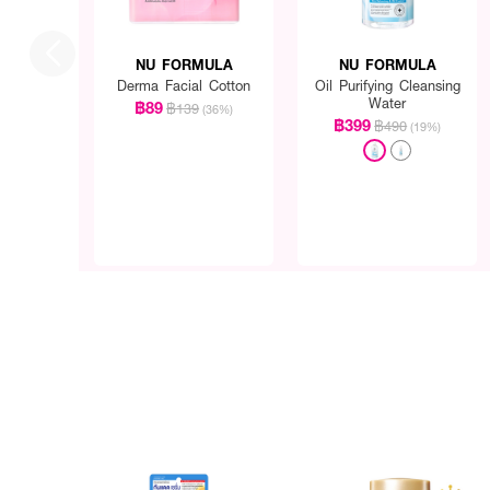
NU FORMULA
NU FORMULA
Derma Facial Cotton
Oil Purifying Cleansing
Water
฿89
฿139
(36%)
฿399
฿490
(19%)