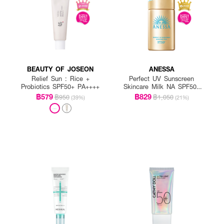
ห่างจากบริเวณที่ต้องการเป็นอย่างน้อย 15 ซม. ฉีดและทาให้สม่ำเสมอทั่วผิวก่อนออก
เป็นเวลานาน หลีกเลี่ยงสเปรย์บริเวณรอบดวงตา
BEAUTY OF JOSEON
ANESSA
Relief Sun : Rice +
Perfect UV Sunscreen
Probiotics SPF50+ PA++++
Skincare Milk NA SPF50+
PA++++
฿579
฿829
฿950
฿1,050
(39%)
(21%)