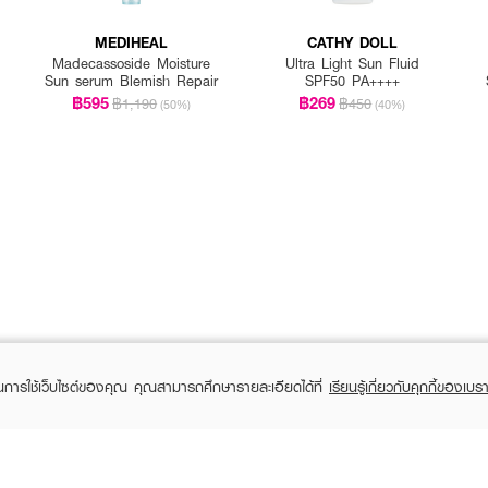
MEDIHEAL
CATHY DOLL
Madecassoside Moisture
Ultra Light Sun Fluid
Sun serum Blemish Repair
SPF50 PA++++
฿595
฿269
฿1,190
฿450
(50%)
(40%)
ในการใช้เว็บไซต์ของคุณ คุณสามารถศึกษารายละเอียดได้ที่
เรียนรู้เกี่ยวกับคุกกี้ของเบรา