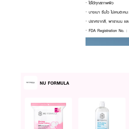
· ใช้ได้ทุกสภาพผิว
· บางเบา ซึมไว ไม่เหนอะหนะ
· ปราศจากสี, พาราเบน และน
· FDA Registration No. 
NU FORMULA