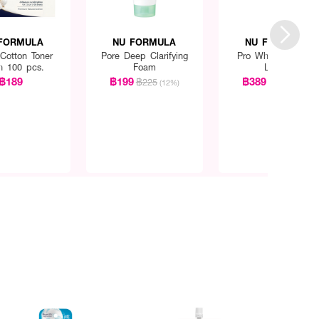
FORMULA
NU FORMULA
NU FORMULA
 Cotton Toner
Pore Deep Clarifying
Pro White Essence
h 100 pcs.
Foam
Lotion
฿189
฿199
฿389
฿225
฿590
(12%)
(34%)