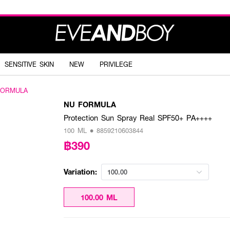
SENSITIVE SKIN
NEW
PRIVILEGE
FORMULA
NU FORMULA
Protection Sun Spray Real SPF50+ PA++++
100 ML • 8859210603844
฿390
Variation:
100.00
100.00 ML