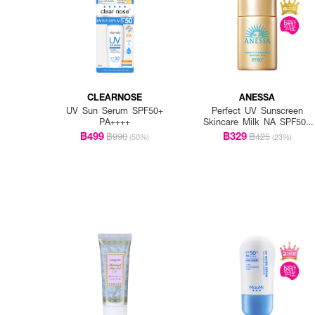
How To Use :
เขย่าก่อนการใช้งาน ฉีดให้
ควรฉีดซ้ำเมื่ออยู่กลางแดด
CLEARNOSE
ANESSA
UV Sun Serum SPF50+
Perfect UV Sunscreen
PA++++
Skincare Milk NA SPF50+
PA++++
฿499
฿329
฿990
฿425
(50%)
(23%)