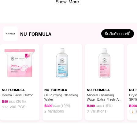
Show More
NU FORMULA
ซื้อสินค้าแบรนด์นี้
ผลลัพธ์ที่ได้ :
Nu Formula Sun Real SPF 50+ PA++++ Derma UV Serum
กันแดด
NU FORMULA
NU FORMULA
NU FORMULA
NU 
นวัตกรรมล่าสุดเพื่อผิวแพ้ง่าย ไวต่อแดด ด้วยค่า REAL SPF 50+ PA++++
Derma Facial Cotton
Oil Purifying Cleansing
Mineral Cleansing
Crys
ปกป้องผิวจากทุกรังสี UVA1/UVA2/UVB/Bluelight ด้วยนวัตกรรมกันแดด
Water
Water Extra Fresh And
SPF5
(36%)
อนุภาคเล็ก พร้อม SPF Booster ช่วยให้อณูกันแดดเรียงตัวแนบสนิทไปกับผิว
฿89
฿139
Clean
(19%)
(19%)
฿399
฿399
฿29
฿490
฿490
size 200 PCS
สะท้อนทุก UV ออกจากผิว ปกป้องผิวจากแสงแดดได้อย่างมั่นใจยิ่งกว่า กันแดด
2 Variations
3 Variations
เดอร์ม่า เนื้อเซรั่ม ซึมไว สบายผิว ไม่เหนอะหนะ พร้อมล็อคความชุ่มชื้นให้ผิว
สุขภาพดี ฟินิชผิวโกลว์ใสอย่างเป็นธรรมชาติ ด้วย 8HYA และ Ceramides ช่วย
ปกป้องผิวระคายเคืองง่าย
• ปราศจากสารเคมีระคายเคือง 20 ชนิด ไม่มีน้ำหอม ไม่มีแอลกอฮอล์ ไม่มีพารา