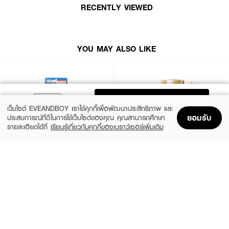
เบน สูตรอ่อนโยนผ่านการรับรองโดยแพทย์ผิวหนัง ว่าไม่ระคายเคืองแม้ผิวแพ้ง่าย
RECENTLY VIEWED
• ช่วยดูดซับและสะท้อนทุก UV ออกจากผิวเป็นการปกป้องแบบ Full Protection
• ปกป้องผิวจากริ้วรอยก่อนวัยและจุดด่างดำ
YOU MAY ALSO LIKE
• ปลอบประโลมผิวออกแดดด้วยสารสกัด Organic Calendula และ Aloe Vera
• Reef Safe เป็นมิตรต่อแนวปะการัง
• UVA1/UVA2/UVB
ADD TO BAG
เว็บไซต์ EVEANDBOY เราใช้คุกกี้เพื่อพัฒนาประสิทธิภาพ และ
ยอมรับ
ประสบการณ์ที่ดีในการใช้เว็บไซต์ของคุณ คุณสามารถศึกษา
รายละเอียดได้ที่
เรียนรู้เกี่ยวกับคุกกี้ของเบราว์เซอร์เพิ่มเติม
Home
Home
Promotions
Promotions
Shopping Bag
Shopping Bag
Account
Account
CLEARNOSE
ANESSA
UV Sun Serum SPF50+ PA++++
Perfect UV Sunscreen Skincare Milk NA
SPF50+ PA++++
(50%)
฿499
฿990
(23%)
฿329
฿425
size 80 ML
size 20 ML