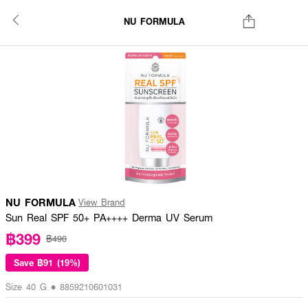
NU FORMULA
NU FORMULA
View Brand
Sun Real SPF 50+ PA++++ Derma UV Serum
฿399
฿490
Save
฿91 (19%)
Size 40 G • 8859210601031