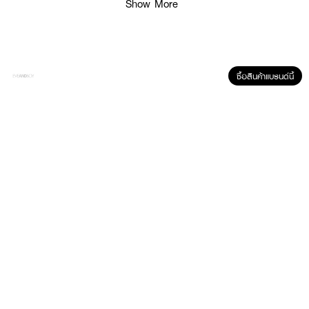
Show More
ซื้อสินค้าแบรนด์นี้
ผลลัพธ์ที่ได้ :
แอมพูลเซรั่มเพื่อผิวกระจ่างใสขั้นสุด สูตรอ่อนโยนเพื่อปรับผิวขาวแบบไม่ทำร้ายผิว
ด้วย Alpha Arbutin 2% และ Niacinamide 5% ช่วยยับยั้งการผลิตเม็ดสีเมลานิ
นทำให้ผิวกระจ่างใสอย่างเห็นได้ชัด ลดความหมองคล้ำ ลดเลือนจุดด่างดำ และปรับ
สีผิวให้สม่ำเสมอ
● นู ฟอร์มูล่า ไวท์เทนนิ่ง สปอตเลส แอมพลู เซรั่ม
● แอมพูลเซรั่ม
● สูตรอ่อนโยน
● ผิวกระจ่างใส ปรับผิวขาว
● ยับยั้งการผลิตเม็ดสีเมลานิน