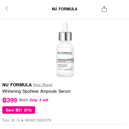
NU FORMULA
NU FORMULA
View Brand
Whitening Spotless Ampoule Serum
฿399
Only 3 left
฿420
Save
฿21 (5%)
Size 30 G • 8859210602076