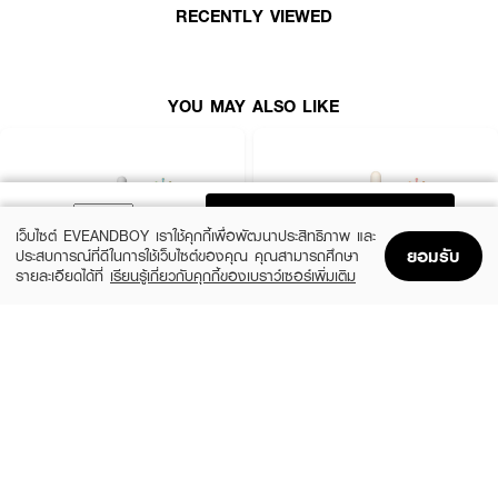
RECENTLY VIEWED
● ลดความหมองคล้ำ ลดเลือนจุดด่างดำ
● ปริมาณ 30 ml.
YOU MAY ALSO LIKE
ADD TO BAG
เว็บไซต์ EVEANDBOY เราใช้คุกกี้เพื่อพัฒนาประสิทธิภาพ และ
ยอมรับ
ประสบการณ์ที่ดีในการใช้เว็บไซต์ของคุณ คุณสามารถศึกษา
รายละเอียดได้ที่
เรียนรู้เกี่ยวกับคุกกี้ของเบราว์เซอร์เพิ่มเติม
Home
Home
Promotions
Promotions
Shopping Bag
Shopping Bag
Account
Account
SKIN1004
ESTEE LAUDER
Madagascar Centella Ampoule
Advanced Night Repair Synchronized
Multi-Recovery Complex
(42%)
฿459
฿790
(10%)
฿4,590
฿5,100
2 Variations
size 50 ML