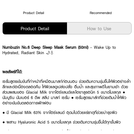
Product Detail
Recommended
Product Detail
How to Use
Numbuzin No.6 Deep Sleep Mask Serum (50ml)
– Wake Up to
Hydrated, Radiant Skin 🌙💧
ผลลัพธ์ที่ได้:
เซรั่มสูตรเข้มข้นที่ทำหน้าที่เหมือนมาสก์ก่อนนอน ช่วยเติมความชุ่มชื้นให้ผิวอย่างล้ำ
ลึกและต่อเนื่องตลอดคืน ให้ผิวแลดูเปล่งปลั่ง อิ่มน้ำ และสุขภาพดีในยามเช้า ด้วย
ส่วนผสมของ Glacial Milk จากไอซ์แลนด์และไฮยาลูรอนิค 5 ขนาดโมเลกุล ●
นัมบูซิน นัมเบอร์ 6 ดีพ สลีป มาสก์ เซรั่ม ● เซรั่มสูตรมาส์กที่ช่วยเติมน้ำให้ผิว
อย่างเข้มข้นตลอดการพักผ่อน
● มี Glacial Milk 63% จากไอซ์แลนด์ อุดมไปด้วยแร่ธาตุที่ช่วยบำรุงผิว
● ผสาน Hyaluronic Acid 5 ขนาดโมเลกุล ช่วยเติมความชุ่มชื้นได้ทุกชั้นผิว
● มี Niacinamide และ Adenosine ช่วยให้ผิวดูเรียบเนียนและอ่อนเยาว์