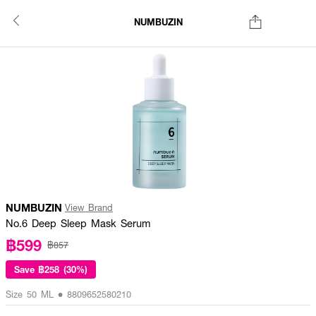
NUMBUZIN
NUMBUZIN
View Brand
No.6 Deep Sleep Mask Serum
฿599
฿857
Save
฿258 (30%)
Size 50 ML • 8809652580210