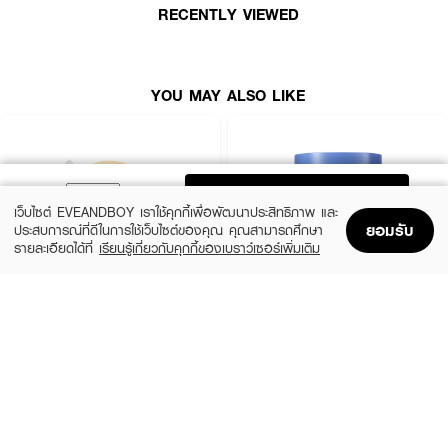
RECENTLY VIEWED
YOU MAY ALSO LIKE
ADD TO BAG
เว็บไซต์ EVEANDBOY เราใช้คุกกี้เพื่อพัฒนาประสิทธิภาพ และ
ยอมรับ
ประสบการณ์ที่ดีในการใช้เว็บไซต์ของคุณ คุณสามารถศึกษา
รายละเอียดได้ที่
เรียนรู้เกี่ยวกับคุกกี้ของเบราว์เซอร์เพิ่มเติม
Home
Home
Promotions
Promotions
Shopping Bag
Shopping Bag
Account
Account
BANOBAGI
LANEIGE
Final Sleeping Mask
LN Water Sleeping Mask_EX 70ml (23)
(46%)
(10%)
฿50
฿1,125
฿92
฿1,250
8 Variations
size 70 ML