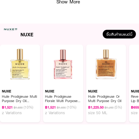
Show More
NUXE
ซื้อสินค้าแบรนด์นี้
NUXE
NUXE
NUXE
NUX
Huile Prodigieuse Multi
Huile Prodigieuse
Huile Prodigieuse Or
Reve
ผลลัพธ์ที่ได้ :
Purpose Dry Oil
Florale Multi Purpose
Multi Purpose Dry Oil
Lip 
(Face,Body,Hair)
Dry Oil
(10%)
(10%)
(5%)
฿1,521
฿1,521
฿1,225.50
฿655
฿1,690
฿1,690
฿1,290
(Face,Body,Hair)
เจลอาบน้ำที่ช่วย ทำความสะอาดผิวอย่างอ่อนโยน ทำให้รู้สึกนุ่มและอ่อนนุ่ม เนื้อ
2 Variations
2 Variations
size 50 ML
size
สัมผัสเข้มข้นพร้อมกลิ่นดอกไม้อ่อนๆ ผสมผสานกลิ่นเกรปฟรุ้ต แมกโนเลีย และ
มัสค์
● NUXE Prodigieux Floral Scented Shower Gel