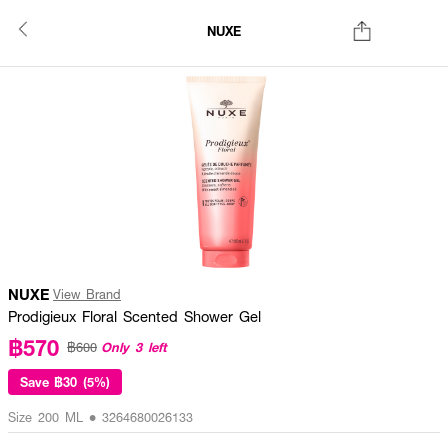
NUXE
NUXE
View Brand
Prodigieux Floral Scented Shower Gel
฿570
Only 3 left
฿600
Save
฿30 (5%)
Size 200 ML • 3264680026133