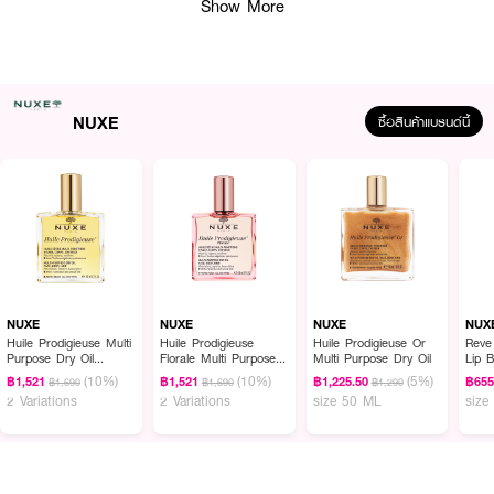
Show More
NUXE
ซื้อสินค้าแบรนด์นี้
ผลลัพธ์ที่ได้ :
NUXE Reve De Miel Hand And Nail Cream
ผลิตภัณฑ์บำรุงมือและเล็บ
Reve De Miel Hand And Nail Cream จากแบรนด์ NUXE เป็นครีมบำรุงมือ
และเล็บ ช่วยซ่อมแซมมือที่แห้งและแตก พร้อมปกป้องผิวจากริ้วรอยก่อนวัย ทำให้
มือนุ่มและเล็บแข็งแรง
NUXE
NUXE
NUXE
NUX
• เหมาะกับผิวแห้ง
Huile Prodigieuse Multi
Huile Prodigieuse
Huile Prodigieuse Or
Reve
Purpose Dry Oil
Florale Multi Purpose
Multi Purpose Dry Oil
Lip 
• ช่วยต่อต้านและลดริ้วรอย
(Face,Body,Hair)
Dry Oil
(10%)
(10%)
(5%)
฿1,521
฿1,521
฿1,225.50
฿655
฿1,690
฿1,690
฿1,290
(Face,Body,Hair)
2 Variations
2 Variations
size 50 ML
size
• เพิ่มความชุ่มชื้น
•
ขนาด 50 ml.
How to Use :