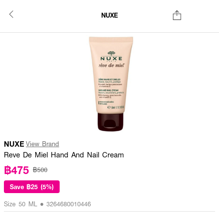
NUXE
NUXE
View Brand
Reve De Miel Hand And Nail Cream
฿475
฿500
Save
฿25 (5%)
Size 50 ML • 3264680010446