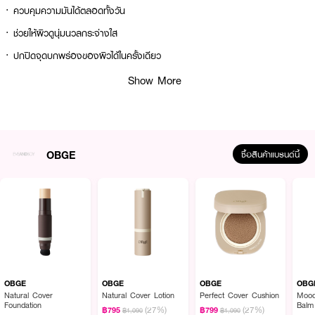
· ควบคุมความมันได้ตลอดทั้งวัน
· ช่วยให้ผิวดูนุ่มนวลกระจ่างใส
· ปกปิดจุดบกพร่องของผิวได้ในครั้งเดียว
· FDA Registration No. : 10-2-6900011845
Show More
How To Use :
เปิดฝาออก แล้วหมุนด้านบนของแท่งเพื่อให้เนื้อผลิตภัณฑ์ออกมาในปริมาณที่
OBGE
ซื้อสินค้าแบรนด์นี้
เหมาะสม
OBGE
OBGE
OBGE
OBG
Natural Cover
Natural Cover Lotion
Perfect Cover Cushion
Mood
Foundation
Balm
(27%)
(27%)
฿795
฿799
฿1,090
฿1,090