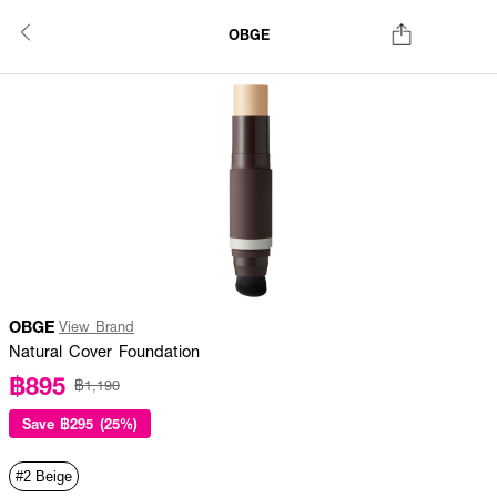
OBGE
OBGE
View Brand
Natural Cover Foundation
฿895
฿1,190
Save
฿295 (25%)
#2 Beige