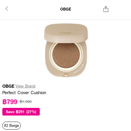
OBGE
OBGE
View Brand
Perfect Cover Cushion
฿799
฿1,090
Save
฿291 (27%)
#2 Beige