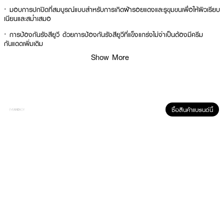
· มอบการปกปิดที่สมบูรณ์แบบสำหรับการเกิดฝ้ารอยแดงและรูขุมขนเพื่อให้ผิวเรียบ
เนียนและสม่ำเสมอ
· การป้องกันรังสียูวี ด้วยการป้องกันรังสียูวีที่แข็งแกร่งไม่จำเป็นต้องมีครีม
กันแดดเพิ่มเติม
Show More
· สูตรบางเบาเกาะติดกับผิวได้อย่างสมบูรณ์
· FDA Registration No. : 10-2-6900011843
How To Use :
ซื้อสินค้าแบรนด์นี้
แตะเนื้อผลิตภัณฑ์ในปริมาณที่เหมาะสมลงบนพัฟ แล้วเกลี่ยจากแก้มไปยังส่วนอื่น
ของใบหน้า จากนั้นตบเบา ๆ เพื่อให้ผิวเรียบเนียนสม่ำเสมอ