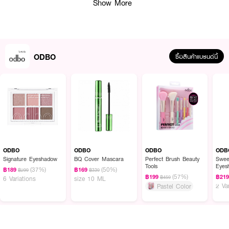
Show More
How to Use :
ใช้เกลี่ยรองพื้นหรือคุชชั่น ให้งานผิวเป็นธรรมชาติ
ODBO
ซื้อสินค้าแบรนด์นี้
ODBO
ODBO
ODBO
ODB
Signature Eyeshadow
BQ Cover Mascara
Perfect Brush Beauty
Swee
Tools
Eyes
(37%)
(50%)
฿189
฿169
฿299
฿339
2024
(57%)
฿199
฿21
฿459
6 Variations
size 10 ML
2 Va
Pastel Color