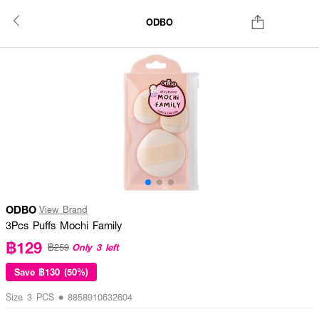
ODBO
ODBO
View Brand
3Pcs Puffs Mochi Family
฿129
Only 3 left
฿259
Save
฿130 (50%)
Size 3 PCS • 8858910632604