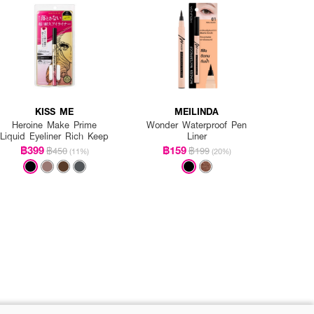
KISS ME
MEILINDA
Heroine Make Prime
Wonder Waterproof Pen
Liquid Eyeliner Rich Keep
Liner
฿399
฿159
฿450
฿199
(11%)
(20%)