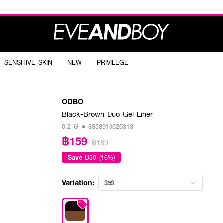
SENSITIVE SKIN
NEW
PRIVILEGE
ODBO
Black-Brown Duo Gel Liner
0.2 G • 8858910626313
฿159
฿189
Save
฿30 (16%)
Variation:
359