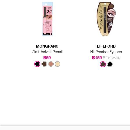
MONGRANG
LIFEFORD
2In1 Velvet Pencil
Hi Precise Eyepen
฿59
฿159
฿219
(27%)