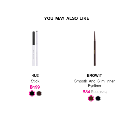
YOU MAY ALSO LIKE
4U2
BROWIT
Stick
Smooth And Slim Inner
Eyeliner
฿199
฿84
฿99
(15%)