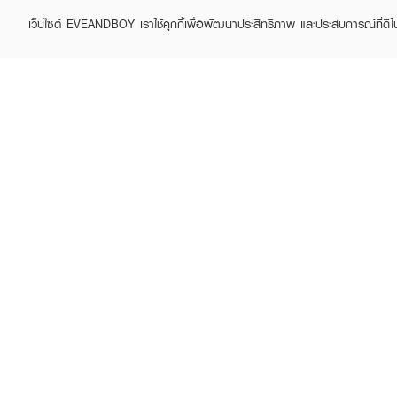
เว็บไซต์ EVEANDBOY เราใช้คุกกี้เพื่อพัฒนาประสิทธิภาพ และประสบการณ์ที่ดี
ABOUT EVEANDBOY
CUS
Brand story
Online
Privacy Policy
Find a
Terms and Conditions
Contac
Sell on EVEANDBOY
Whistleblowing