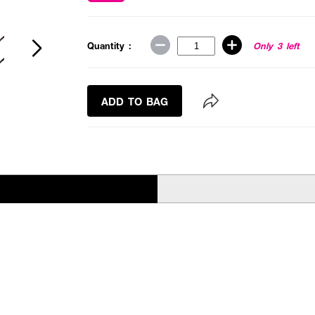
Quantity :
Only 3 left
ADD TO BAG