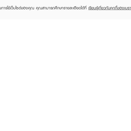
ในการใช้เว็บไซต์ของคุณ คุณสามารถศึกษารายละเอียดได้ที่
เรียนรู้เกี่ยวกับคุกกี้ของเบรา
TOMER CARE
EVEANDBOY MEMBER
 Shopping
Member registration
 store
t us