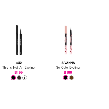
4U2
SIVANNA
This Is Not An Eyeliner
So Cute Eyeliner
฿199
฿199