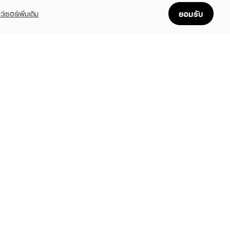
ยอมรับ
ว์เซอร์เพิ่มเติม
FOLLOW US
GET THE APP
Enjoyable, easy, and convenient