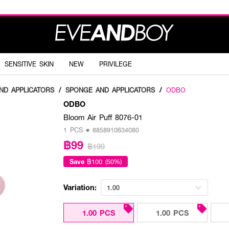
SENSITIVE SKIN
NEW
PRIVILEGE
ND APPLICATORS
/
SPONGE AND APPLICATORS
/
ODBO
ODBO
Bloom Air Puff 8076-01
1 PCS • 8858910634080
฿99
฿199
Save
฿100 (50%)
Variation:
1.00
1.00 PCS
1.00 PCS