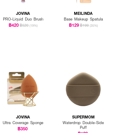
JOVINA
MEILINDA
PRO-Liquid Duo Brush
Base Makeup Spatula
฿420
฿129
฿520
฿199
(19%)
(35%)
JOVINA
SUPERMOM
Ultra Coverage Sponge
Waterdrop Double-Side
Puff
฿350