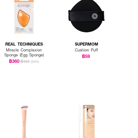
REAL TECHNIQUES
SUPERMOM
Miracle Complexion
Cushion Puff
Sponge (Egg Sponge)
฿59
฿360
฿450
(20%)