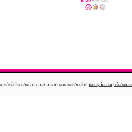
฿129
฿259
(50%)
ในการใช้เว็บไซต์ของคุณ คุณสามารถศึกษารายละเอียดได้ที่
เรียนรู้เกี่ยวกับคุกกี้ของเบรา
TOMER CARE
EVEANDBOY MEMBER
 Shopping
Member registration
 store