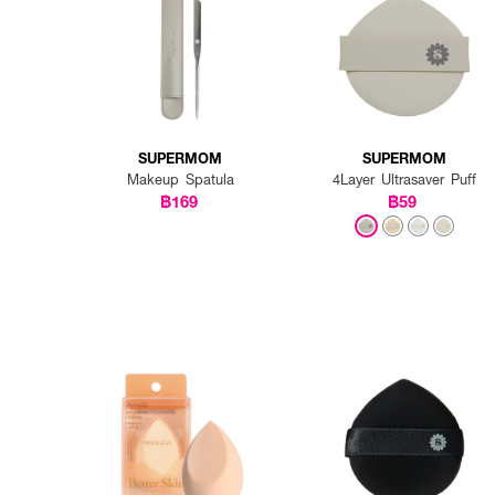
SUPERMOM
SUPERMOM
Makeup Spatula
4Layer Ultrasaver Puff
฿169
฿59