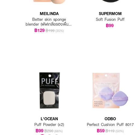
MEILINDA
SUPERMOM
Better skin sponge
Soft Fusion Puff
blender (พัฟเกลี่ยรองพื้นรูป
฿99
ไข่)
฿129
฿199
(35%)
L'OCEAN
ODBO
Puff Powder (x2)
Perfect Cushion Puff 8017
฿99
฿59
฿290
฿119
(66%)
(50%)