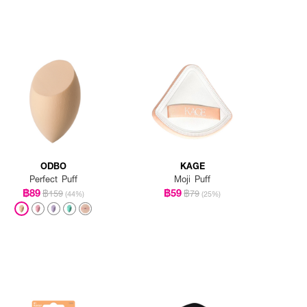
ODBO
KAGE
Perfect Puff
Moji Puff
฿89
฿59
฿159
฿79
(44%)
(25%)