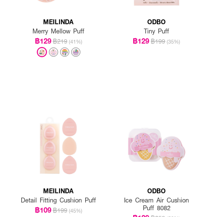
MEILINDA
ODBO
Merry Mellow Puff
Tiny Puff
฿129
฿129
฿219
฿199
(41%)
(35%)
MEILINDA
ODBO
Detail Fitting Cushion Puff
Ice Cream Air Cushion
Puff 8082
฿109
฿199
(45%)