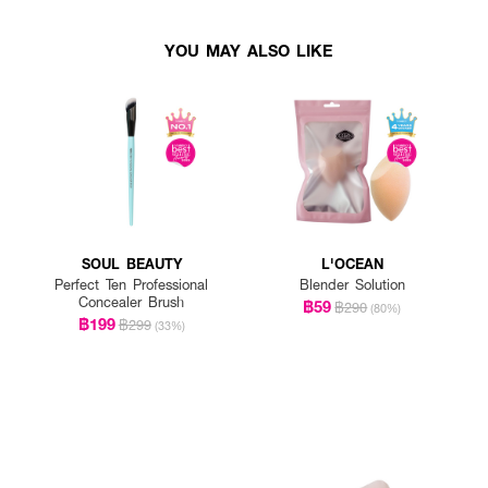
YOU MAY ALSO LIKE
SOUL BEAUTY
L'OCEAN
Perfect Ten Professional
Blender Solution
Concealer Brush
฿59
฿290
(80%)
฿199
฿299
(33%)