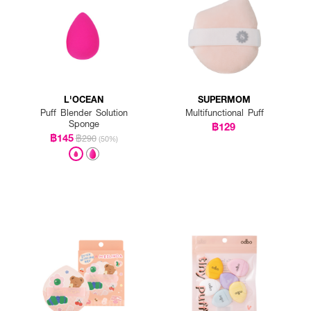
L'OCEAN
SUPERMOM
Puff Blender Solution
Multifunctional Puff
Sponge
฿129
฿145
฿290
(50%)