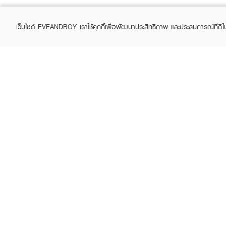
เว็บไซต์ EVEANDBOY เราใช้คุกกี้เพื่อพัฒนาประสิทธิภาพ และประสบการณ์ที่ดี
ABOUT EVEANDBOY
CUS
Brand story
Online
Privacy Policy
Find a
Terms and Conditions
Contac
Sell on EVEANDBOY
Whistleblowing