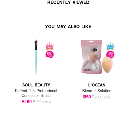
RECENTLY VIEWED
YOU MAY ALSO LIKE
SOUL BEAUTY
L'OCEAN
Perfect Ten Professional
Blender Solution
Concealer Brush
฿59
฿290
(80%)
฿199
฿299
(33%)