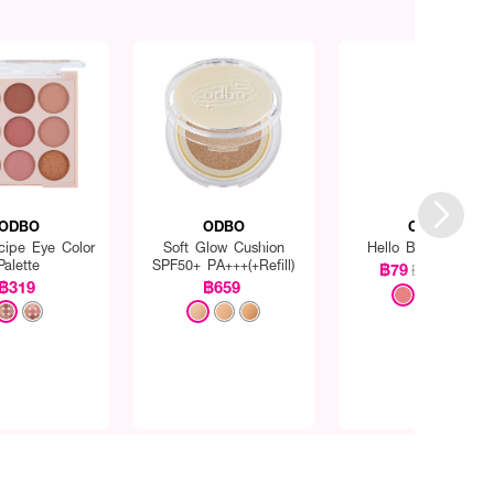
ODBO
ODBO
ODBO
cipe Eye Color
Soft Glow Cushion
Hello Blusher 1300
Palette
SPF50+ PA+++(+Refill)
฿79
฿179
(56%)
฿319
฿659