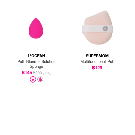
L'OCEAN
SUPERMOM
Puff Blender Solution
Multifunctional Puff
Sponge
฿129
฿145
฿290
(50%)