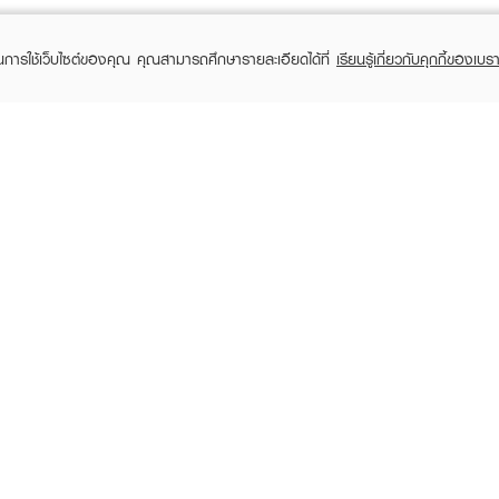
ในการใช้เว็บไซต์ของคุณ คุณสามารถศึกษารายละเอียดได้ที่
เรียนรู้เกี่ยวกับคุกกี้ของเบรา
TOMER CARE
EVEANDBOY MEMBER
 Shopping
Member registration
 store
t us