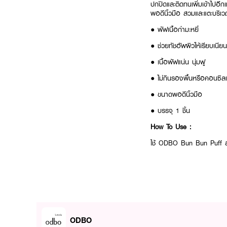
ปกปิดและติดทนเพิ่มเข้าไปอีก
พอดีนิ้วมือ สวมและแตะบริเว
● พัฟเนื้อกำมะหยี่
● ช่วยทัชอัพผิวให้เรียบเนียน
● เนื้อพัฟแน่น นุ่มฟู
● ไม่กินรองพื้นหรือคอนซิล
● ขนาดพอดีนิ้วมือ
● บรรจุ 1 ชิ้น
How To Use :
ใช้ ODBO Bun Bun Puff ส
ODBO