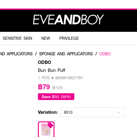
SENSITIVE SKIN
NEW
PRIVILEGE
ND APPLICATORS
/
SPONGE AND APPLICATORS
/
ODBO
ODBO
Bun Bun Puff
1 PCS • 8858910627761
฿79
฿129
Save
฿50 (39%)
Variation:
8013