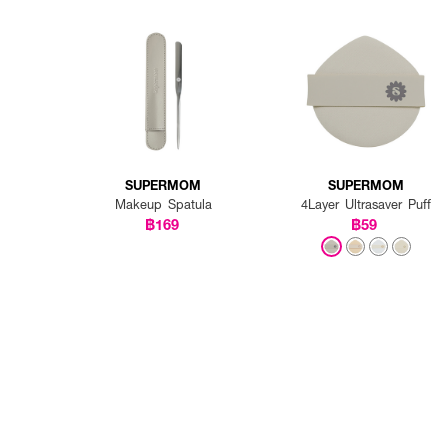
SUPERMOM
SUPERMOM
Makeup Spatula
4Layer Ultrasaver Puff
฿169
฿59