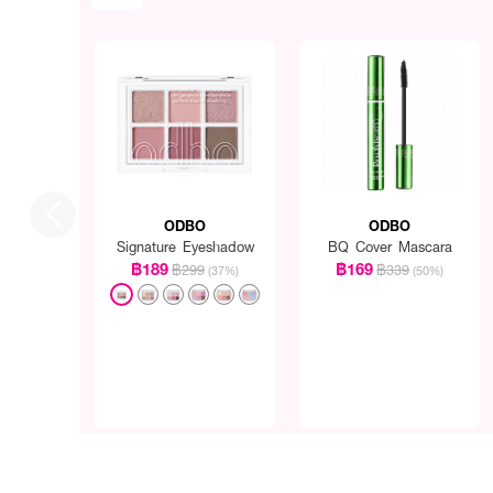
ODBO
ODBO
Signature Eyeshadow
BQ Cover Mascara
฿189
฿169
฿299
฿339
(37%)
(50%)