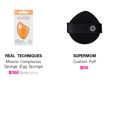
REAL TECHNIQUES
SUPERMOM
Miracle Complexion
Cushion Puff
Sponge (Egg Sponge)
฿59
฿360
฿450
(20%)