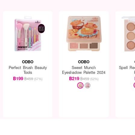
ODBO
ODBO
Perfect Brush Beauty
Sweet Munch
Spell Re
Tools
Eyeshadow Palette 2024
฿199
฿219
฿459
฿459
(57%)
(52%)