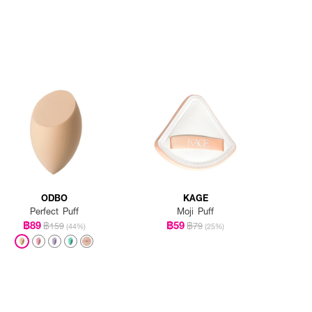
ODBO
KAGE
Perfect Puff
Moji Puff
฿89
฿59
฿159
฿79
(44%)
(25%)