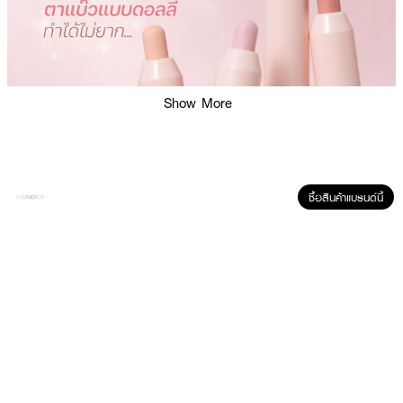
Show More
ซื้อสินค้าแบรนด์นี้
ผลลัพธ์ที่ได้:
ปากกาดอลลี่อาย 2 in 1 ที่ช่วยเปลี่ยนดวงตาให้กลมโต น่ารักเหมือนตุ๊กตาได้อย่าง
ง่ายดาย มาพร้อม หัวชิมเมอร์เล็ก เขียนง่าย ลื่นไหล สีชัดเจน สำหรับเพิ่มความ
สว่างบริเวณใต้ตา และ Soft Liner สำหรับวาดเส้นใต้ตา เพื่อเพิ่มมิติให้ดวงตาดู
สดใส มีชีวิตชีวา พกพาสะดวกด้วยขนาดแท่งเรียวเล็ก ช่วยให้ครีเอตได้ทั้งลุคใสสไตล์
เกาหลี ลุคหวาน หรือสายแกลมสำหรับปาร์ตี้กลางคืน