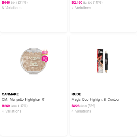
● ชื่อสินค้าภาษาไทย: โอดีบีโอ ดอลลี่ อาย เมคเกอร์
(31%)
(10%)
฿646
฿2,160
฿941
฿2,400
6 Variations
7 Variations
● ลักษณะเด่น ปากกาดอลลี่อาย 2 in 1 (ชิมเมอร์และซอฟต์ไลเนอร์)
● หัวชิมเมอร์ เล็ก เขียนง่าย สีชัด สำหรับเพิ่มความสว่าง
● หัว Soft Liner ใช้สำหรับวาดเส้นใต้ตา เพิ่มมิติให้ดวงตา
● การใช้งาน สร้างสรรค์ลุคดวงตากลมโต สดใส มีชีวิตชีวา
● เฉดสีมีให้เลือก 4 สีสุดคิวต์ เช่น Original, Sweet Purple, Rose Glam,
Glitter Gold
● FDA Registration no. 12-2-6800022979
● ปริมาณ - 0.7g
CANMAKE
RUDE
CM. Munyutto Highlighter 01
Magic Duo Highlight & Contour
(10%)
(5%)
฿269
฿228
฿300
฿239
4 Variations
4 Variations