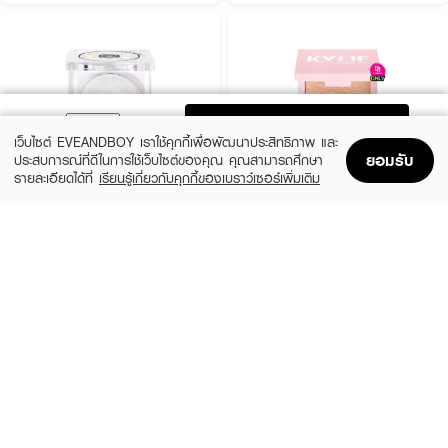
ADD TO BAG
เว็บไซต์ EVEANDBOY เราใช้คุกกี้เพื่อพัฒนาประสิทธิภาพ และ
ยอมรับ
ประสบการณ์ที่ดีในการใช้เว็บไซต์ของคุณ คุณสามารถศึกษา
รายละเอียดได้ที่
เรียนรู้เกี่ยวกับคุกกี้ของเบราว์เซอร์เพิ่มเติม
Home
Home
Promotions
Promotions
Shopping Bag
Shopping Bag
Account
Account
NEE CARA
KYLIE
Donut Highlighting Powder
Kylighter Pressed Illuminating Powder 050
Cheers Darling
(39%)
฿89
฿145
(20%)
฿760
฿950
3 Variations
2 Variations