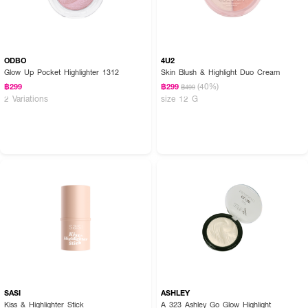
ODBO
4U2
Glow Up Pocket Highlighter 1312
Skin Blush & Highlight Duo Cream
(40%)
฿299
฿299
฿499
2 Variations
size 12 G
SASI
ASHLEY
Kiss & Highlighter Stick
A 323 Ashley Go Glow Highlight