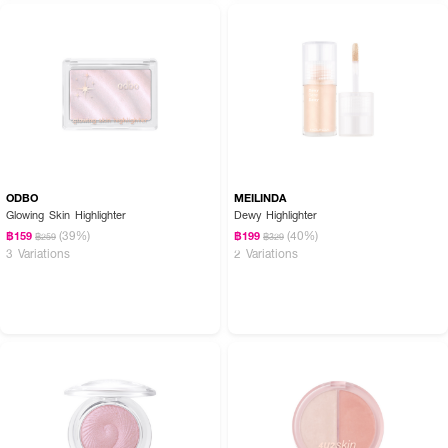
ODBO
MEILINDA
Glowing Skin Highlighter
Dewy Highlighter
(39%)
(40%)
฿159
฿199
฿259
฿329
3 Variations
2 Variations
How To Use :
● ใช้ หัวชิมเมอร์ แต้มเพื่อเพิ่มความสว่างให้ดวงตาดูสดใสและกลมโต
● ใช้ หัว Soft Liner วาดใต้ตาเป็นเส้น เพื่อเพิ่มมิติและความโดดเด่น
● สามารถครีเอตลุคได้ตามต้องการ ตั้งแต่ลุคใสจนถึงลุคปาร์ตี้
✨ ดวงตาโดดเด่น เปล่งประกาย ดูเป็นธรรมชาติในแท่งเดียว! 👁️