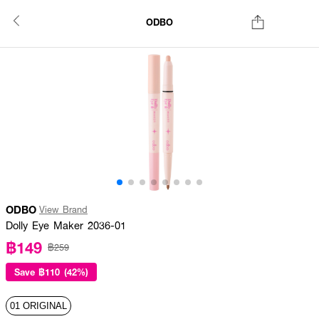
ODBO
ODBO
View Brand
Dolly Eye Maker 2036-01
฿149
฿259
Save
฿110 (42%)
01 ORIGINAL