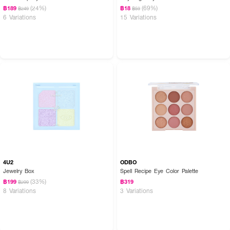
(24%)
(69%)
฿189
฿18
฿249
฿59
6 Variations
15 Variations
4U2
ODBO
Jewelry Box
Spell Recipe Eye Color Palette
(33%)
฿199
฿319
฿299
8 Variations
3 Variations