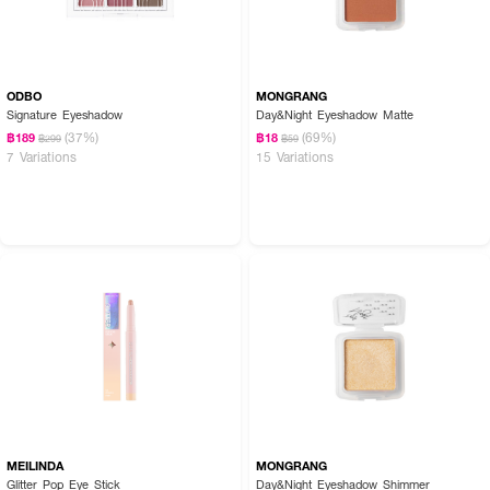
ODBO
MONGRANG
Signature Eyeshadow
Day&Night Eyeshadow Matte
(37%)
(69%)
฿189
฿18
฿299
฿59
7 Variations
15 Variations
MEILINDA
MONGRANG
Glitter Pop Eye Stick
Day&Night Eyeshadow Shimmer