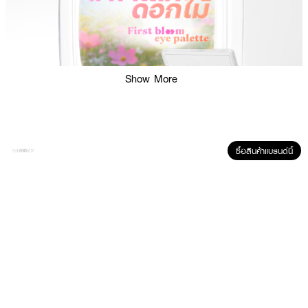
Show More
ซื้อสินค้าแบรนด์นี้
ผลลัพธ์ที่ได้ :
ODBO First Bloom Eye Palette 2038
ปลุกความสดใสและเสน่ห์ของคุณให้เบ่ง
บาน กับพาเลตต์อายแชโดว์โทนสีธรรมชาติ ที่ได้แรงบันดาลใจจากความสวยละมุน
ของดอกไม้ในช่วงแรกของฤดู รวมเฉดสีสวยใช้ได้จริง พร้อมเนื้อสัมผัสเนียนนุ่ม
เกลี่ยง่าย เม็ดสีชัด ติดทานนาน แต่งได้หลายลุค แมตต์ก็มี ชิมเมอร์ก็มา ครบจบใน
พาเลตต์เดียว ขนาดกะทัดรัด พกง่าย ใช้สะดวก พร้อมให้คุณเผยความมั่นใจและ
ความสดใสได้ทุกฤดูกาล