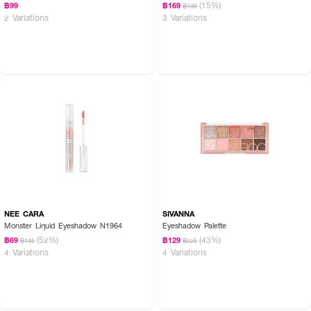
(15%)
฿99
฿169
฿199
· เนื้อสัมผัสเนียนนุ่ม เกลี่ยง่าย เม็ดสีชัด ติดทานนาน
2 Variations
3 Variations
· พาเลตต์อายแชโดว์โทนสีธรรมชาติ
· ครบจบในพาเลตต์เดียว ขนาดกะทัดรัด พกง่าย ใช้สะดวก
· FDA Registration No. : 12-2-6800025320
NEE CARA
SIVANNA
Monster Liquid Eyeshadow N1964
Eyeshadow Palette
(52%)
(43%)
฿69
฿129
฿145
฿225
4 Variations
4 Variations