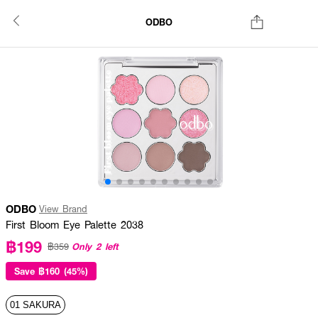
ODBO
ODBO
View Brand
First Bloom Eye Palette 2038
฿199
Only 2 left
฿359
Save
฿160 (45%)
01 SAKURA