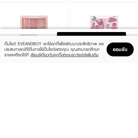
ADD TO BAG
เว็บไซต์ EVEANDBOY เราใช้คุกกี้เพื่อพัฒนาประสิทธิภาพ และ
ยอมรับ
ประสบการณ์ที่ดีในการใช้เว็บไซต์ของคุณ คุณสามารถศึกษา
รายละเอียดได้ที่
เรียนรู้เกี่ยวกับคุกกี้ของเบราว์เซอร์เพิ่มเติม
Home
Home
Promotions
Promotions
Shopping Bag
Shopping Bag
Account
Account
ODBO
SIVANNA
Shadow&Me Palette
Colors Break Order Integrated
Eyeshadow
฿359
฿199
02 Rosewood
3 Variations