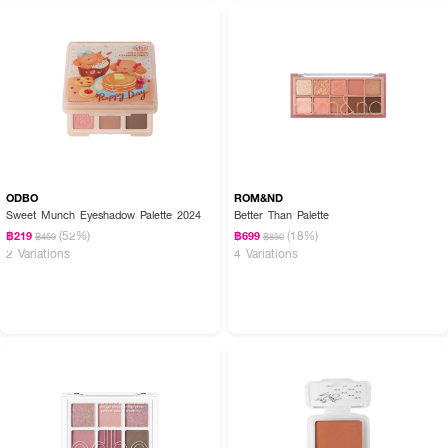
How To Use :
ใช้แปรงหรือปลายนิ้วแตะอายแชโดว์แล้วทาบางๆบริเวณเปลือกตา สามารถผสมสี
เพื่อสร้างมิติให้ดวงตาได้ตามต้องการ
ODBO
ROM&ND
Sweet Munch Eyeshadow Palette 2024
Better Than Palette
(52%)
(18%)
฿219
฿699
฿459
฿850
2 Variations
4 Variations