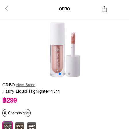
ODBO
ODBO
View Brand
Flashy Liquid Highlighter 1311
฿299
01Champaigne
SOLD
SOLD
SOLD