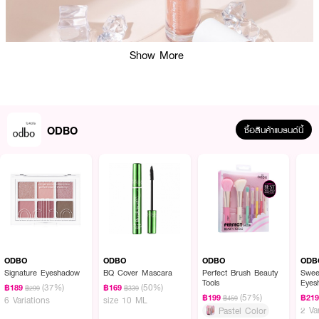
Show More
ODBO
ซื้อสินค้าแบรนด์นี้
ผลลัพธ์ที่ได้ :
ไฮไลท์เนื้อลิคลิดผสมชิมเมอร์ จาก odbo ผิวแลดูสวย โกลวย์ ฉ่ำ มีมิติมากขึ้น
เนื้อบางเบา เกลี่ยง่ายเรียบเนียนไปกับผิว จุดเด่นคือให้ฟินิชแบบผิวฉ่ำโกลว์ ดูมีมิติ
ODBO
ODBO
ODBO
ODB
เพิ่มประกายเมื่อทาลงบนผิว อีกหนึ่งไอเท็ม ที่เข้ามาเติมเต็มเมคอัพ เพื่อผิวโกลว์
Signature Eyeshadow
BQ Cover Mascara
Perfect Brush Beauty
Swee
Tools
Eyes
สวยดูเป็นธรรมชาติ
(37%)
(50%)
฿189
฿169
฿299
฿339
2024
(57%)
฿199
฿21
฿459
6 Variations
size 10 ML
● โอดีบีโอ แฟลชชี่ ลิควิด
2 Va
Pastel Color