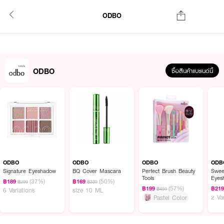
ODBO
ODBO
ซื้อสินค้าแบรนด์นี้
ODBO
ODBO
ODBO
ODB
Signature Eyeshadow
BQ Cover Mascara
Perfect Brush Beauty
Swee
Tools
Eyes
(37%)
(50%)
฿189
฿169
฿299
฿339
2024
(57%)
฿199
฿21
฿459
6 Variations
size 10 ML
2 Va
Pastel Color