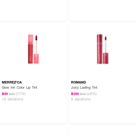
สี
● Sweetie
● Honey
● Boo
● Darling
● Love
MERREZ'CA
ROM&ND
● Baby
Glow Ink Color Lip Tint
Juicy Lasting Tint
(77%)
(26%)
฿99
฿289
฿430
฿390
10 Variations
8 Variations