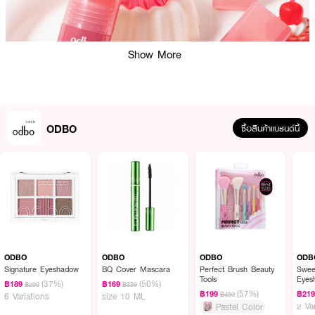
Show More
ODBO
ซื้อสินค้าแบรนด์นี้
ผลลัพธ์ที่ได้ :
ลิปทิ้นท์เนื้อสัมผัสบางเบา สบายริมฝีปาก กลิ่นหอมหวาน พิกเมนต์แน่นปาดเดียว
ชัด เนื้อทิ้นท์ฉ่ำวาว ช่วยให้ริมฝีปากนุ่ม ชุ่มชื่น ดูอวบอิ่ม ไม่แห้งกร้าน
● โอดีบีโอ เจลลี่ กลอส ลิป ทิ้นท์
ODBO
ODBO
ODBO
ODB
● เนื้อสัมผัสบางเบา
Signature Eyeshadow
BQ Cover Mascara
Perfect Brush Beauty
Swee
Tools
Eyes
(37%)
(50%)
฿189
฿169
● พิกเมนต์แน่น สีชัด
฿299
฿339
2024
(57%)
฿199
฿21
฿459
6 Variations
size 10 ML
2 Va
Pastel Color
● ริมฝีปากนุ่ม ชุ่มชื่น ดูอวบอิ่ม