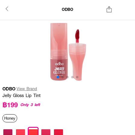
ODBO
ODBO
View Brand
Jelly Gloss Lip Tint
฿199
Only 3 left
Honey