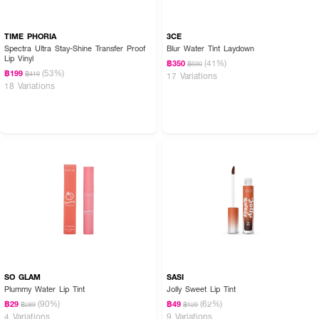
TIME PHORIA
3CE
Spectra Ultra Stay-Shine Transfer Proof
Blur Water Tint Laydown
Lip Vinyl
(41%)
฿350
฿590
(53%)
฿199
฿419
17 Variations
18 Variations
SO GLAM
SASI
Plummy Water Lip Tint
Jolly Sweet Lip Tint
(90%)
(62%)
฿29
฿49
฿289
฿129
4 Variations
9 Variations