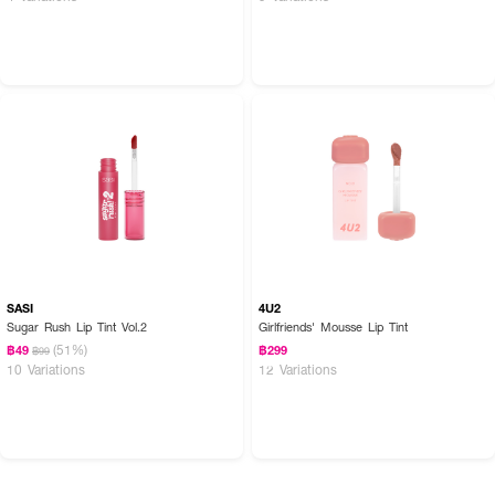
SASI
4U2
Sugar Rush Lip Tint Vol.2
Girlfriends' Mousse Lip Tint
(51%)
฿49
฿299
฿99
10 Variations
12 Variations