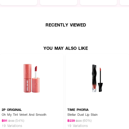
● FDA Registration no. 10-1-6700018557
● ปริมาณ 3 g.
RECENTLY VIEWED
YOU MAY ALSO LIKE
2P ORIGINAL
TIME PHORIA
Oh My Tint Velvet And Smooth
Stellar Dust Lip Stain
(54%)
(60%)
฿91
฿239
฿199
฿599
19 Variations
19 Variations