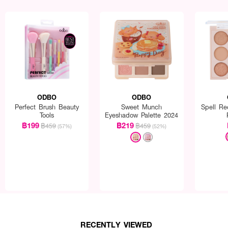
ODBO
ODBO
Perfect Brush Beauty
Sweet Munch
Spell Re
Tools
Eyeshadow Palette 2024
฿199
฿219
฿459
฿459
(57%)
(52%)
RECENTLY VIEWED