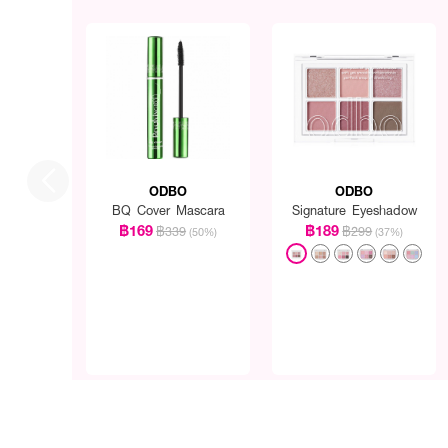
ODBO
ODBO
BQ Cover Mascara
Signature Eyeshadow
฿169
฿189
฿339
฿299
(50%)
(37%)