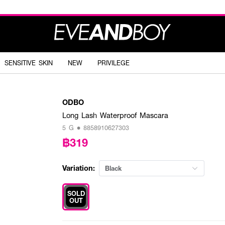
SENSITIVE SKIN
NEW
PRIVILEGE
ODBO
Long Lash Waterproof Mascara
5 G • 8858910627303
฿319
Variation:
Black
SOLD
OUT