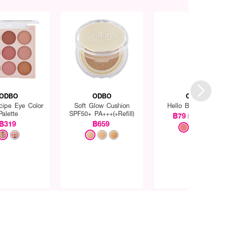
ODBO
ODBO
ODBO
cipe Eye Color
Soft Glow Cushion
Hello Blusher 1300
Palette
SPF50+ PA+++(+Refill)
฿79
฿179
(56%)
฿319
฿659