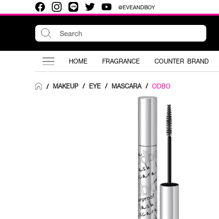
@EVEANDBOY
HOME
FRAGRANCE
COUNTER BRAND
MAKEUP
/
EYE
/
MASCARA
/
ODBO
/