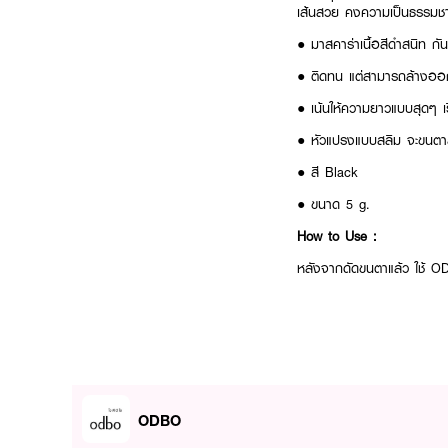
เส้นสวย คงความเป็นธรรมชาต
● มาสคาร่าเนื้อสีดำสนิท กันน
● ติดทน แต่สามารถล้างออกไ
● เน้นให้ความยาวแบบสุดๆ 
● หัวแปรงแบบสลิม จะขนตาส
● สี Black
● ขนาด 5 g.
How to Use :
หลังจากดัดขนตาแล้ว ใช้ O
ODBO