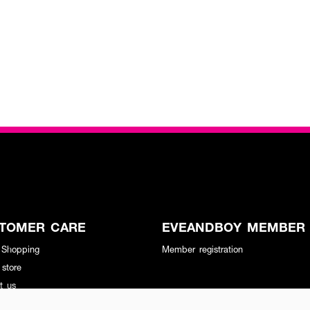
TOMER CARE
EVEANDBOY MEMBER
 Shopping
Member registration
 store
t us