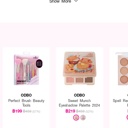
Show More
ODBO
ODBO
Perfect Brush Beauty
Sweet Munch
Spell Re
Tools
Eyeshadow Palette 2024
฿199
฿219
฿459
฿459
(57%)
(52%)