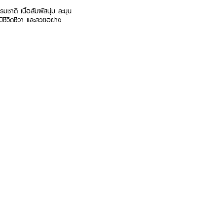
ชาติ เนื้อสัมผัสนุ่ม ละมุน
 มีชีวิตชีวา และสวยอย่าง