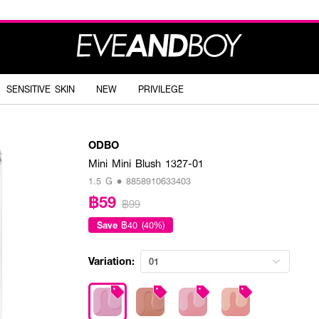
SENSITIVE SKIN
NEW
PRIVILEGE
ODBO
Mini Mini Blush 1327-01
1.5 G • 8858910633403
฿59
฿99
Save
฿40 (40%)
Variation:
01