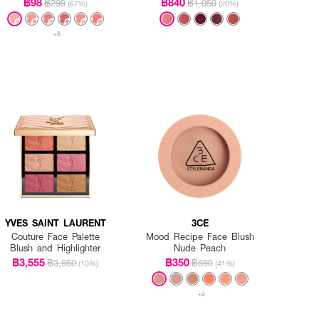
฿98
฿840
฿299
฿1,050
(67%)
(20%)
+8
YVES SAINT LAURENT
3CE
Couture Face Palette
Mood Recipe Face Blush
Blush and Highlighter
Nude Peach
฿3,555
฿350
฿3,950
฿590
(10%)
(41%)
+2