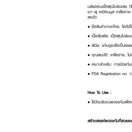
บลัชออนเนื้อฝุ่นโปร่งแสง (
เบา ฟู เหมือนมูส เกลี่ยง่าย
ลงตัว
● ชื่อสินค้าภาษาไทย: โอดีบีโ
● เนื้อสัมผัส: เนื้อฝุ่นโปร่
● ฟินิช: แก้มดูระเรื่อเป็นธรรม
● คุณสมบัติ: เกลี่ยง่าย, ไม่
● เหมาะสำหรับ: การปัดแก้ม
● FDA Registration no. 
How To Use :
● ใช้ปัดบริเวณพวงแก้มเพื่
สร้างสรรค์พวงแก้มที่สวยละมุน