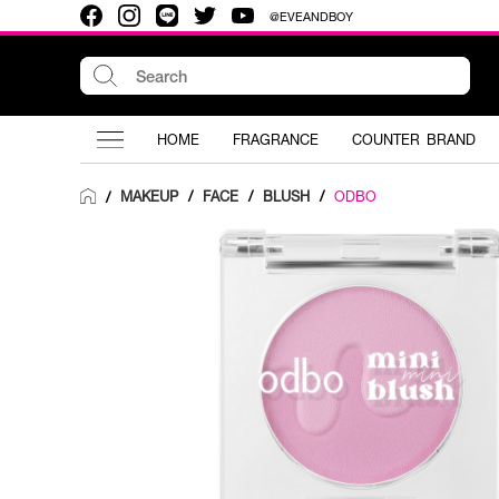
@EVEANDBOY
HOME
FRAGRANCE
COUNTER BRAND
MAKEUP
/
FACE
/
BLUSH
/
ODBO
/