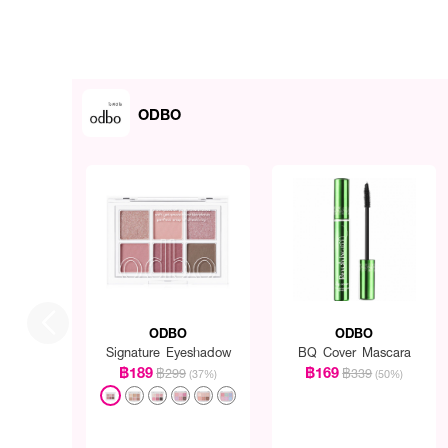
ODBO
ODBO
ODBO
Signature Eyeshadow
BQ Cover Mascara
฿189
฿169
฿299
฿339
(37%)
(50%)