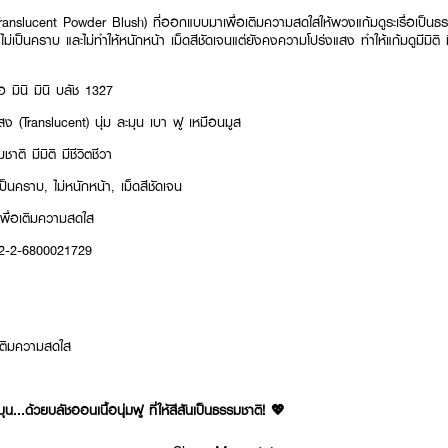
Translucent Powder Blush) ที่ออกแบบมาเพื่อเติมความสดใสให้พวงแก้มดูระเรื่อเป็นธรรม
 ไม่เป็นคราบ และไม่ทำให้หนักหน้า เม็ดสีชัดเจนแต่ยังคงความโปร่งแสง ทำให้แก้มดูมีมิติ
อ มินิ มินิ บลัช 1327
งแสง (Translucent) นุ่ม ละมุน เบา ฟู เหมือนมูส
ชาติ มีมิติ มีชีวิตชีวา
เป็นคราบ, ไม่หนักหน้า, เม็ดสีชัดเจน
เพื่อเติมความสดใส
12-2-6800021729
อเติมความสดใส
...ด้วยบลัชออนเนื้อนุ่มฟู ที่ให้สีสันเป็นธรรมชาติ! 💖