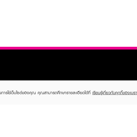
TOMER CARE
EVEANDBOY MEMBER
ในการใช้เว็บไซต์ของคุณ คุณสามารถศึกษารายละเอียดได้ที่
เรียนรู้เกี่ยวกับคุกกี้ของเบรา
 Shopping
Member registration
 store
t us