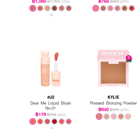
฿1,080
฿768
฿1,200
฿960
(10%)
(20%)
+8
4U2
KYLIE
Dear Me Liquid Blush
Pressed Bronzing Powder
No.01
฿640
฿800
(20%)
฿179
฿299
(40%)
+5