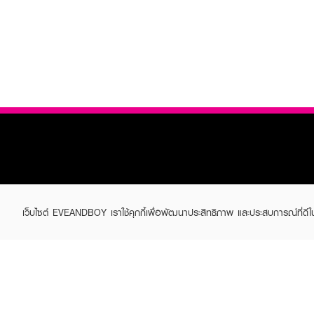
ABOUT EVEANDBOY
CUS
เว็บไซต์ EVEANDBOY เราใช้คุกกี้เพื่อพัฒนาประสิทธิภาพ และประสบการณ์ที่ดี
Brand story
Online
Privacy Policy
Find a
Terms and Conditions
Contac
Sell on EVEANDBOY
Whistleblowing