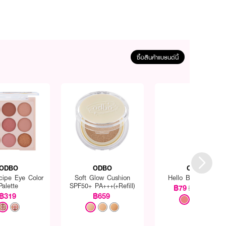
ซื้อสินค้าแบรนด์นี้
ODBO
ODBO
ODBO
cipe Eye Color
Soft Glow Cushion
Hello Blusher 1300
Palette
SPF50+ PA+++(+Refill)
฿79
฿179
(56%)
฿319
฿659