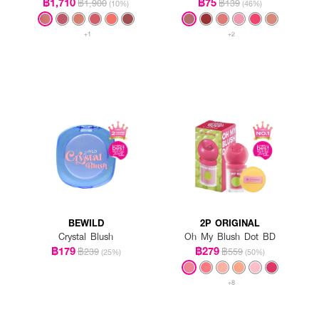
฿1,710
฿75
฿1,900
฿139
(10%)
(46%)
+1
+2
BEWILD
2P ORIGINAL
Crystal Blush
Oh My Blush Dot BD
฿179
฿279
฿239
฿559
(25%)
(50%)
+8