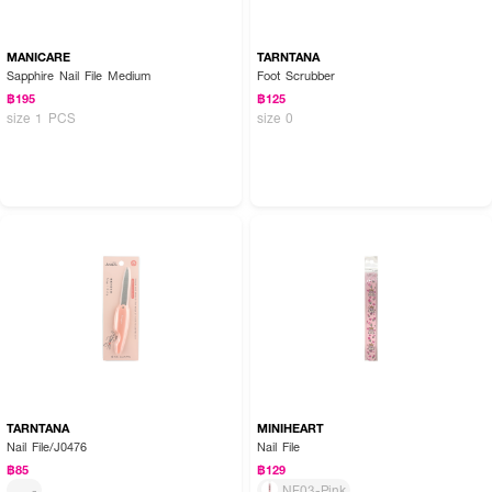
MANICARE
TARNTANA
Sapphire Nail File Medium
Foot Scrubber
฿195
฿125
size 1 PCS
size 0
TARNTANA
MINIHEART
Nail File/J0476
Nail File
฿85
฿129
-
NF03-Pink