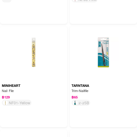
MINIHEART
TARNTANA
Nail File
Trim-Nailfile
฿129
฿65
NF01-Yellow
2-25B