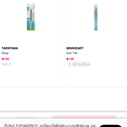
TARNTANA
MINIHEART
Rasp
Nail File
฿125
฿129
size 0
NF02-Blue
NOTIFY ME
เว็บไซต์ EVEANDBOY เราใช้คุกกี้เพื่อพัฒนาประสิทธิภาพ และ