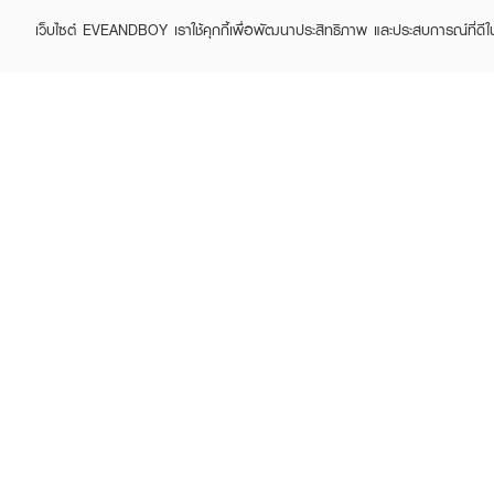
เว็บไซต์ EVEANDBOY เราใช้คุกกี้เพื่อพัฒนาประสิทธิภาพ และประสบการณ์ที่ดี
ABOUT EVEANDBOY
CUS
Brand story
Online
Privacy Policy
Find a
Terms and Conditions
Contac
Sell on EVEANDBOY
Whistleblowing