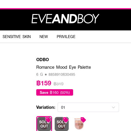
SENSITIVE SKIN
NEW
PRIVILEGE
ODBO
Romance Mood Eye Palette
6 G • 8858910630495
฿159
฿319
Save
฿160 (50%)
Variation:
01
SOLD
SOLD
OUT
OUT