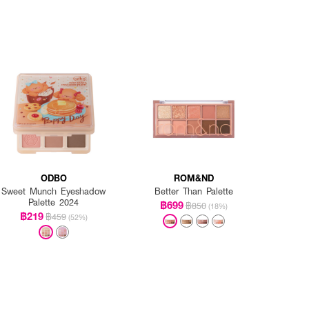
ODBO
ROM&ND
Sweet Munch Eyeshadow
Better Than Palette
Palette 2024
฿699
฿850
(18%)
฿219
฿459
(52%)