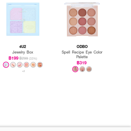
4U2
ODBO
Jewelry Box
Spell Recipe Eye Color
Palette
฿199
฿299
(33%)
฿319
+2