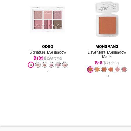
ODBO
MONGRANG
Signature Eyeshadow
Day&Night Eyeshadow
Matte
฿189
฿299
(37%)
฿18
฿59
(69%)
+1
+9