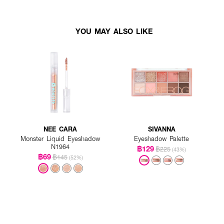
YOU MAY ALSO LIKE
NEE CARA
SIVANNA
Monster Liquid Eyeshadow
Eyeshadow Palette
N1964
฿129
฿225
(43%)
฿69
฿145
(52%)