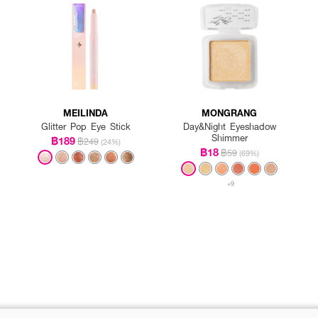
MEILINDA
MONGRANG
Glitter Pop Eye Stick
Day&Night Eyeshadow
Shimmer
฿189
฿249
(24%)
฿18
฿59
(69%)
+9