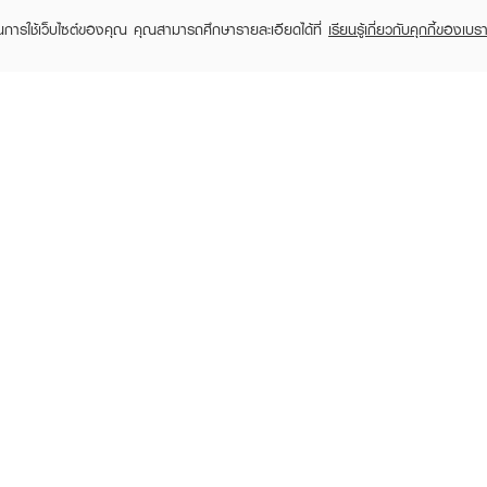
ในการใช้เว็บไซต์ของคุณ คุณสามารถศึกษารายละเอียดได้ที่
เรียนรู้เกี่ยวกับคุกกี้ของเบรา
TOMER CARE
EVEANDBOY MEMBER
 Shopping
Member registration
 store
t us