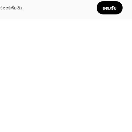
ยอมรับ
ว์เซอร์เพิ่มเติม
FOLLOW US
GET THE APP
Enjoyable, easy, and convenient