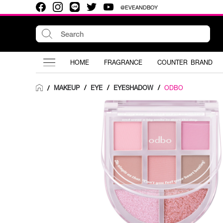
@EVEANDBOY
HOME
FRAGRANCE
COUNTER BRAND
MAKEUP
/
EYE
/
EYESHADOW
/
ODBO
/