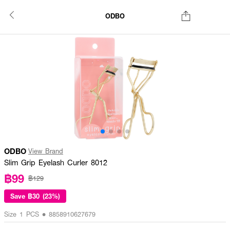
ODBO
ODBO
View Brand
Slim Grip Eyelash Curler 8012
฿99
฿129
Save
฿30 (23%)
Size 1 PCS • 8858910627679