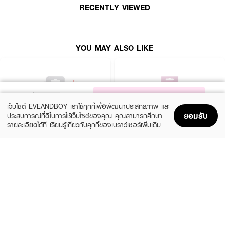
● ช่วยให้ขนตาโค้งงอนสวย อยู่ทรงนาน
RECENTLY VIEWED
● ไม่หนีบเปลือกตา
● สี Gold
YOU MAY ALSO LIKE
How To Use :
ใช้ ODBO Slim Grip Eyelash Curler 8012 สำหรับดัดขนตาให้โค้งสวย
NOTIFY ME
เว็บไซต์ EVEANDBOY เราใช้คุกกี้เพื่อพัฒนาประสิทธิภาพ และ
ยอมรับ
ประสบการณ์ที่ดีในการใช้เว็บไซต์ของคุณ คุณสามารถศึกษา
รายละเอียดได้ที่
เรียนรู้เกี่ยวกับคุกกี้ของเบราว์เซอร์เพิ่มเติม
Home
Home
Promotions
Promotions
Shopping Bag
Shopping Bag
Account
Account
GINO MCCRAY
4U2
The Artist Eyelash Curler
CURL UP (EB) Exclusive//21.50G
(18%)
฿119
฿99
฿145
size 1 PCS
size 21.5 G