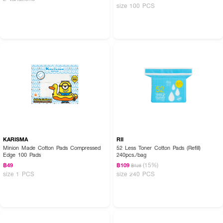
size 100 PCS
KARISMA
RII
Minion Made Cotton Pads Compressed
52 Less Toner Cotton Pads (Refill)
Edge 100 Pads
240pcs./bag
(15%)
฿49
฿109
฿128
size 1 PCS
size 240 PCS