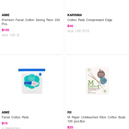
AIME
KARISMA
Premium Facial Cotton Saving Pack 220
Cotton Pads Compressed Edge
Pcs.
฿45
฿105
size 100 PCS
size 130 G
AIME
RII
Facial Cotton Pads
M Paper Unbleached Stick Cotton Buds
100 pcs.Box
฿78
฿25
2 Variations