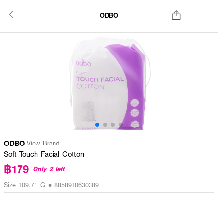
ODBO
ODBO
View Brand
Soft Touch Facial Cotton
฿179
Only 2 left
Size 109.71 G • 8858910630389