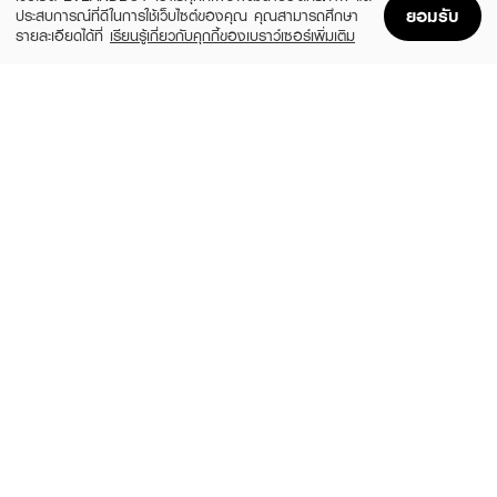
ยอมรับ
ประสบการณ์ที่ดีในการใช้เว็บไซต์ของคุณ คุณสามารถศึกษา
รายละเอียดได้ที่
เรียนรู้เกี่ยวกับคุกกี้ของเบราว์เซอร์เพิ่มเติม
Home
Home
Promotions
Promotions
Shopping Bag
Shopping Bag
Account
Account
KARISMA
FILLIMILLI
Cotton pads
Silky Cotton Puff (80P)
(11%)
฿60
฿120
฿135
size 100 PCS
size 60 G
RII
D-NEE
52 Less Toner Cotton Pads Bonus Pack
Beauty Cotton Pad Perfectly Clean 160
140 pcs./box
pcs.