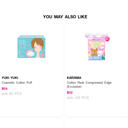
YOU MAY ALSO LIKE
YUKI YUKI
KARISMA
Cosmetic Cotton Puff
Cotton Pads Compressed Edge
(Exclusive)
฿54
฿52
size 80 PCS
size 100 PCS