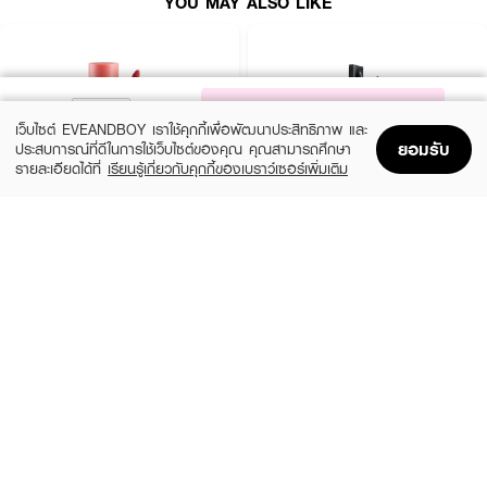
YOU MAY ALSO LIKE
NOTIFY ME
เว็บไซต์ EVEANDBOY เราใช้คุกกี้เพื่อพัฒนาประสิทธิภาพ และ
ยอมรับ
ประสบการณ์ที่ดีในการใช้เว็บไซต์ของคุณ คุณสามารถศึกษา
รายละเอียดได้ที่
เรียนรู้เกี่ยวกับคุกกี้ของเบราว์เซอร์เพิ่มเติม
Home
Home
Promotions
Promotions
Shopping Bag
Shopping Bag
Account
Account
2P ORIGINAL
TIME PHORIA
Oh My Tint Velvet And Smooth
Stellar Dust Lip Stain
(54%)
(60%)
฿91
฿239
฿199
฿599
19 Variations
19 Variations