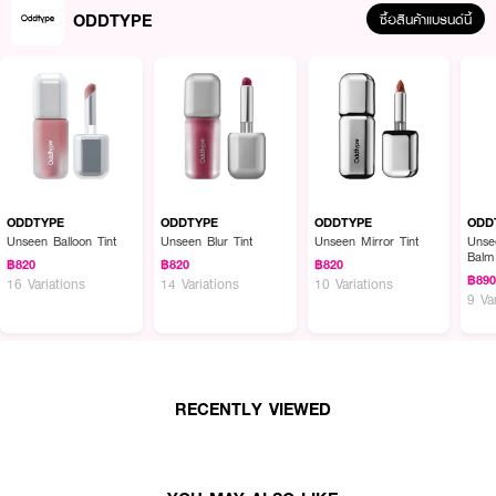
ODDTYPE
ซื้อสินค้าแบรนด์นี้
ODDTYPE
ODDTYPE
ODDTYPE
ODD
Unseen Balloon Tint
Unseen Blur Tint
Unseen Mirror Tint
Unse
Balm
฿820
฿820
฿820
฿89
16 Variations
14 Variations
10 Variations
9 Va
RECENTLY VIEWED