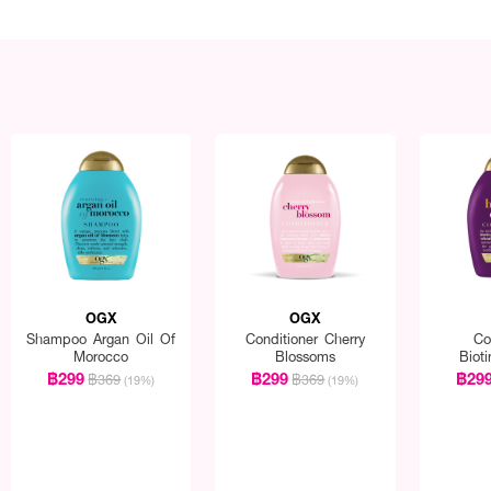
OGX
OGX
Shampoo Argan Oil Of
Conditioner Cherry
Co
Morocco
Blossoms
Biot
฿299
฿299
฿29
฿369
฿369
(19%)
(19%)