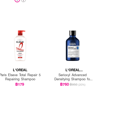
L'OREAL
L'OREAL
PROFESSIONNEL
Paris Elseve Total Repair 5
Serioxyl Advanced
Repairing Shampoo
Densitying Shampoo for
Thinning Hair
฿179
฿760
฿950
(20%)