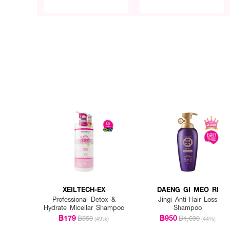
XEILTECH-EX
DAENG GI MEO RI
Professional Detox &
Jingi Anti-Hair Loss
Hydrate Micellar Shampoo
Shampoo
฿179
฿950
฿350
฿1,690
(49%)
(44%)