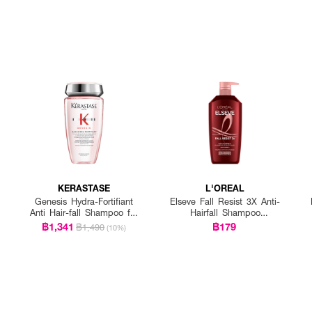
KERASTASE
L'OREAL
Genesis Hydra-Fortifiant
Elseve Fall Resist 3X Anti-
Anti Hair-fall Shampoo for
Hairfall Shampoo
Fine Hair
Scalp+Hair
฿1,341
฿179
฿1,490
(10%)