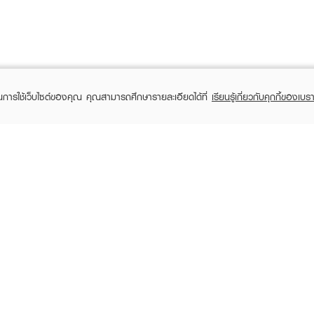
ในการใช้เว็บไซต์ของคุณ คุณสามารถศึกษารายละเอียดได้ที่
เรียนรู้เกี่ยวกับคุกกี้ของเบรา
TOMER CARE
EVEANDBOY MEMBER
 Shopping
Member registration
 store
t us