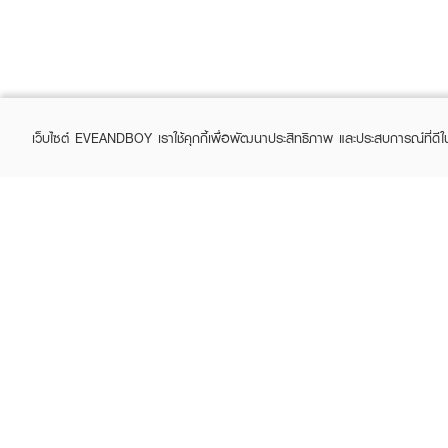
เว็บไซต์ EVEANDBOY เราใช้คุกกี้เพื่อพัฒนาประสิทธิภาพ และประสบการณ์ที่ดี
ABOUT EVEANDBOY
CUS
Brand story
Online
Privacy Policy
Find a
Terms and Conditions
Contac
Sell on EVEANDBOY
Whistleblowing