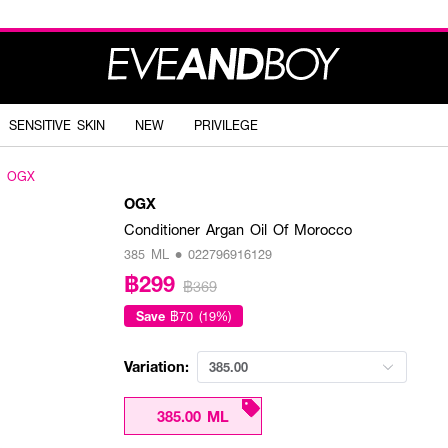
SENSITIVE SKIN
NEW
PRIVILEGE
OGX
OGX
Conditioner Argan Oil Of Morocco
385 ML • 022796916129
฿299
฿369
Save
฿70 (19%)
Variation:
385.00
385.00 ML