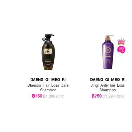
DAENG GI MEO RI
DAENG GI MEO RI
Dlaesoo Hair Loss Care
Jingi Anti-Hair Loss
Shampoo
Shampoo
฿750
฿750
฿1,390
฿1,290
(46%)
(42%)