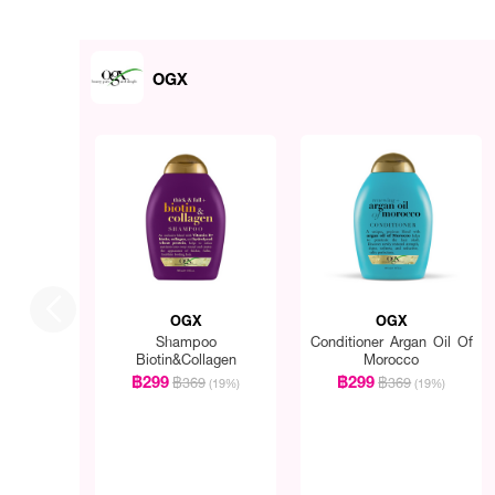
OGX
OGX
OGX
Shampoo
Conditioner Argan Oil Of
Biotin&Collagen
Morocco
฿299
฿299
฿369
฿369
(19%)
(19%)