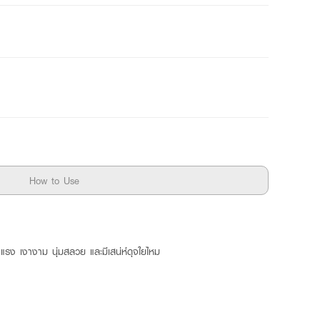
How to Use
แรง เงางาม นุ่มสลวย และมีเสน่ห์ดุจใยไหม