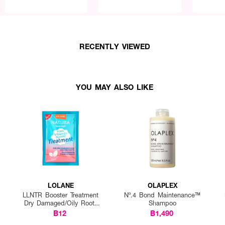
RECENTLY VIEWED
YOU MAY ALSO LIKE
LOLANE
OLAPLEX
LLNTR Booster Treatment
Nº.4 Bond Maintenance™
Dry Damaged/Oily Roots
Shampoo
25g P12
฿12
฿1,490