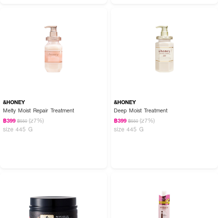
&HONEY
&HONEY
Melty Moist Repair Treatment
Deep Moist Treatment
(27%)
(27%)
฿399
฿399
฿550
฿550
size 445 G
size 445 G