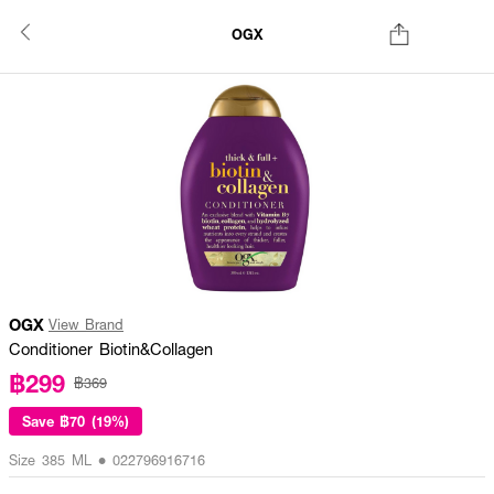
OGX
OGX
View Brand
Conditioner Biotin&Collagen
฿299
฿369
Save
฿70 (19%)
Size 385 ML • 022796916716