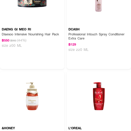
DAENG GI MEO RI
DCASH
Dlaesoo Intensive Nourishing Hair Pack
Professional Intouch Spray Conditioner
Extra Care
(44%)
฿550
฿990
฿129
size 200 ML
size 220 ML
&HONEY
L'OREAL