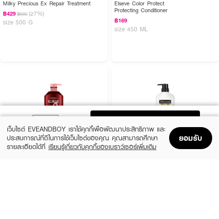
Milky Precious Ex Repair Treatment
Elseve Color Protect
Protecting Conditioner
(27%)
฿429
฿590
฿169
size 500 G
size 450 ML
ADD TO BAG
เว็บไซต์ EVEANDBOY เราใช้คุกกี้เพื่อพัฒนาประสิทธิภาพ และ
ยอมรับ
ประสบการณ์ที่ดีในการใช้เว็บไซต์ของคุณ คุณสามารถศึกษา
รายละเอียดได้ที่
เรียนรู้เกี่ยวกับคุกกี้ของเบราว์เซอร์เพิ่มเติม
Home
Home
Promotions
Promotions
Shopping Bag
Shopping Bag
Account
Account
L'OREAL
TRESEMME
Elseve Fall Resist 3X Anti-Hairfall
Keratin Smooth Hair Conditioner
Conditioner-Scalp+Hair
(30%)
฿139
฿199
฿179
size 380 ML
size 375 ML