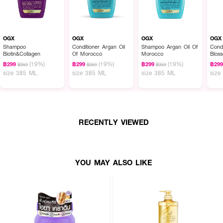
OGX
OGX
OGX
OGX
Shampoo
Conditioner Argan Oil
Shampoo Argan Oil Of
Cond
Biotin&Collagen
Of Morocco
Morocco
Blos
(19%)
(19%)
(19%)
฿299
฿299
฿299
฿29
฿369
฿369
฿369
size 385 ML
size 385 ML
size 385 ML
size
RECENTLY VIEWED
YOU MAY ALSO LIKE