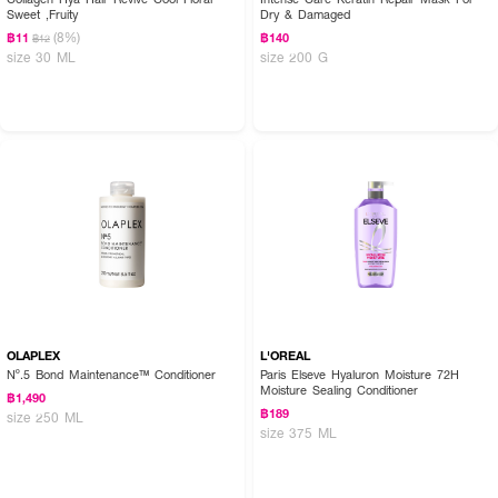
Sweet ,Fruity
Dry & Damaged
(8%)
฿11
฿140
฿12
size 30 ML
size 200 G
OLAPLEX
L'OREAL
Nº.5 Bond Maintenance™ Conditioner
Paris Elseve Hyaluron Moisture 72H
Moisture Sealing Conditioner
฿1,490
฿189
size 250 ML
size 375 ML