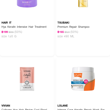
HAIR IT
TSUBAKI
Hya Keratin Intensive Hair Treatment
Premium Repair Shampoo
(50%)
(50%)
฿199
฿165
฿395
฿329
size 120 G
size 490 ML
VIVIAN
LOLANE
Collagen Hya Hair Revive Cool Floral
Intense Care Keratin Repair Mask For