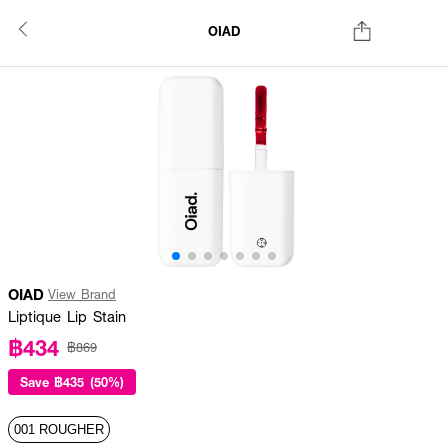
OIAD
OIAD
View Brand
Liptique Lip Stain
฿434
฿869
Save
฿435 (50%)
001 ROUGHER