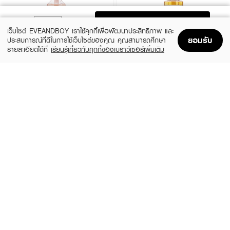
ADD TO BAG
เว็บไซต์ EVEANDBOY เราใช้คุกกี้เพื่อพัฒนาประสิทธิภาพ และ
ยอมรับ
ประสบการณ์ที่ดีในการใช้เว็บไซต์ของคุณ คุณสามารถศึกษา
รายละเอียดได้ที่
เรียนรู้เกี่ยวกับคุกกี้ของเบราว์เซอร์เพิ่มเติม
Home
Home
Promotions
Promotions
Shopping Bag
Shopping Bag
Account
Account
&HONEY
&HONEY
Melty Moist Repair Shampoo
Deep Moist Shampoo
(27%)
(27%)
฿399
฿399
฿550
฿550
size 440 ML
size 440 ML