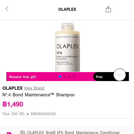
OLAPLEX
Receive free gift
Free
OLAPLEX
View Brand
Nº.4 Bond Maintenance™ Shampoo
฿1,490
Size 250 ML • 896364002428
ซื้อ OLAPLEX รับฟรี Nº5 Bond Maintenance Conditioner