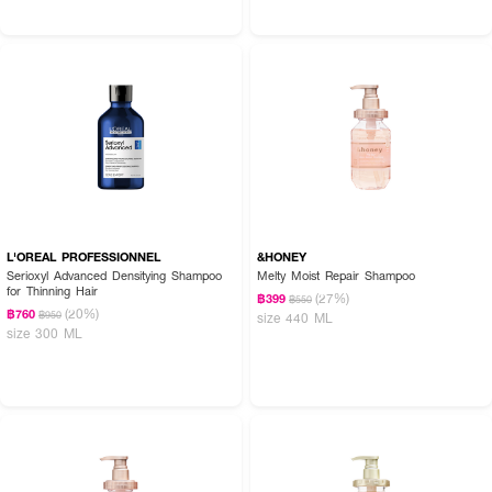
L'OREAL PROFESSIONNEL
&HONEY
Serioxyl Advanced Densitying Shampoo
Melty Moist Repair Shampoo
for Thinning Hair
(27%)
฿399
฿550
(20%)
฿760
฿950
size 440 ML
size 300 ML