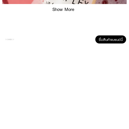
Show More
ซื้อสินค้าแบรนด์นี้
ผลลัพธ์ที่ได้ :
OLAPLEX Nº.4 Bond Maintenance™ Shampoo
แชมพูทำความสะอาดเส้นผม
อย่างอ่อนโยน พร้อมด้วยมอยส์เจอร์ไรเซอร์เข้มข้นเข้าซ่อมแซม ป้องกันเส้นผม
แห้งชี้ฟู ฟื้นฟูผมให้นุ่มชุ่มชื้น และบำรุงเส้นผมให้แข็งแรง เงางาม แลดูสุขภาพดี คน
ที่ทำสีผมสามารถใช้ได้ ไม่ทำลายสีผมเหมาะกับทุกสภาพเส้นผม
• ไม่มีส่วนผสมของ Sulfate เหมาะสำหรับคนที่หนังศีรษะบอบบาง แพ้ง่าย ช่วยลด
อาการระคายเคือง อีกทั้งไม่ทำให้เกิดอาการระคายเคืองตา
• สูตรซ่อมแซม ฟื้นฟูผมให้นุ่มชุ่มชื้น แลดูสุขภาพดี ป้องเส้นผมแห้งชี้ฟูช่วยลด