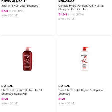
DAENG GI MEO RI
KERASTASE
Jingi Anti-Hair Loss Shampoo
Genesis Hydra-Fortifiant Anti Hair-fall
Shampoo for Fine Hair
(42%)
฿750
฿1,290
(10%)
฿1,341
฿1,490
size 300 ML
size 250 ML
L'OREAL
L'OREAL
Elseve Fall Resist 3X Anti-Hairfall
Paris Elseve Total Repair 5 Repairing
Shampoo Scalp+Hair
Shampoo
฿179
฿179
size 400 ML
size 400 ML