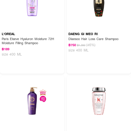
L'OREAL
DAENG GI MEO RI
Paris Elseve Hyaluron Moisture 72H
Dlaesoo Hair Loss Care Shampoo
Moisture Filling Shampoo
(46%)
฿750
฿1,390
฿189
size 400 ML
size 400 ML