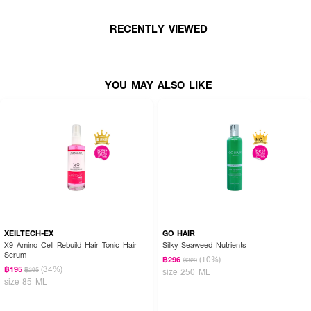
• เซรั่มที่ปราศจากซิลิโคน ช่วยเพิ่มประสิทธิภาพให้เส้นผมเรียบลื่นและช่วยปกป้อง
เส้นผมทุกประเภท
RECENTLY VIEWED
• ช่วยป้องกันไฟฟ้าสถิต และป้องกันการพันกันของเส้นผม
• ให้เส้นผมกลับคืนสู่สภาพปกติ
YOU MAY ALSO LIKE
• พลังขับเคลื่อนด้วยเทคโนโลยี Bond-Building ที่ได้รับการจดสิทธิบัตรของ
Olaplex
• อุดมด้วยสาหร่ายสีแดง (Red Algae) เป็นเกราะป้องกันและบำรุงเส้นผม จาก
ภายในสู่ภายนอก
• ขนาด 90 ml.
XEILTECH-EX
GO HAIR
X9 Amino Cell Rebuild Hair Tonic Hair
Silky Seaweed Nutrients
Serum
(10%)
฿296
฿329
(34%)
฿195
฿295
size 250 ML
size 85 ML