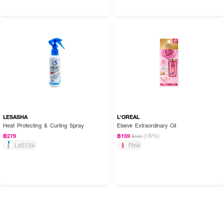
LESASHA
L'OREAL
Heat Protecting & Curling Spray
Elseve Extraordinary Oil
(16%)
฿279
฿159
฿189
Ls0734
Pink