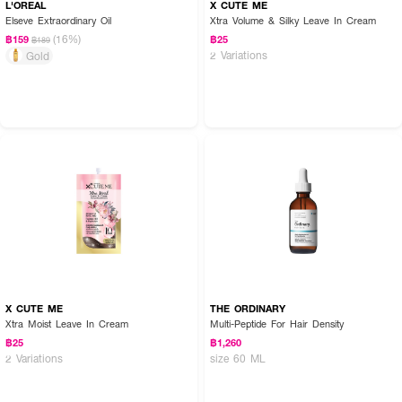
L'OREAL
X CUTE ME
Elseve Extraordinary Oil
Xtra Volume & Silky Leave In Cream
(16%)
฿159
฿25
฿189
2 Variations
Gold
X CUTE ME
THE ORDINARY
Xtra Moist Leave In Cream
Multi-Peptide For Hair Density
฿25
฿1,260
2 Variations
size 60 ML