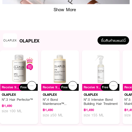
Show More
OLAPLEX
ซื้อสินค้าแบรนด์นี้
ผลลัพธ์ที่ได้ :
OLAPLEX Nº.9 Bond Protector Nourishing Hair Serum
เซรั่มบำรุงผม เนื้อ
Receive free gift
Free
Receive free gift
Free
Receive free gift
Free
บางเบาแต่ให้การฟื้นบำรุงอย่างเข้มข้น ช่วยเสริมเกราะป้องกันให้เส้นผม ปกป้อง
เส้นผมจากมลภาวะนานถึง 48 ชั่วโมง พร้อมป้องกันผมเสียหายจากความร้อนได้
OLAPLEX
OLAPLEX
OLAPLEX
OLA
ถึง 232 องศา มอบผมนุ่มลื่น เงางาม ไม่ชี้ฟู จัดทรงง่าย
Nº.3 Hair Perfector™
Nº.4 Bond
Nº.0 Intensive Bond
Nº.5
Maintenance™
Building Hair Treatment
Main
฿1,490
Shampoo
Condi
• ปกป้องผมจากมลภาวะ 48 ชั่วโมง เป็นเกราะป้องกันมลภาวะปกป้องเส้นผมจาก
฿1,490
฿1,490
฿1,4
size 100 ML
การแตกหัก
size 250 ML
size 155 ML
size
• ป้องกันการจัดแต่งทรงด้วยความร้อนสูงถึง 450 องศา พร้อมเคลือบเส้นผม
เงางามแบบซาติน