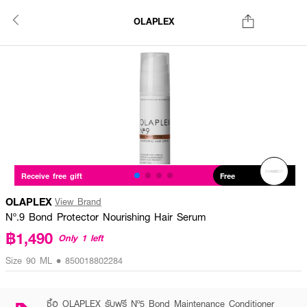
OLAPLEX
Receive free gift
Free
OLAPLEX
View Brand
Nº.9 Bond Protector Nourishing Hair Serum
฿1,490
Only 1 left
Size 90 ML • 850018802284
ซื้อ OLAPLEX รับฟรี Nº5 Bond Maintenance Conditioner