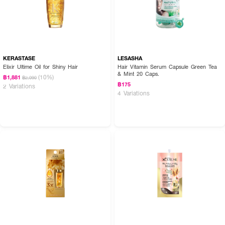
How to Use :
ใช้
OLAPLEX Nº.9 Bond Protector Nourishing Hair Serum
ปริมาณ ½ ปั๊ม
KERASTASE
LESASHA
ตั้งแต่โคนจรดปลายผม สามารถเพิ่มปริมาณมากขึ้นตามต้องการ สeหรับผมที่ยาว
Elixir Ultime Oil for Shiny Hair
Hair Vitamin Serum Capsule Green Tea
และหนา เป่ าให้แห้งและจัดทรงได้ตามต้องการ
& Mint 20 Caps.
(10%)
฿1,881
฿2,090
฿175
2 Variations
4 Variations