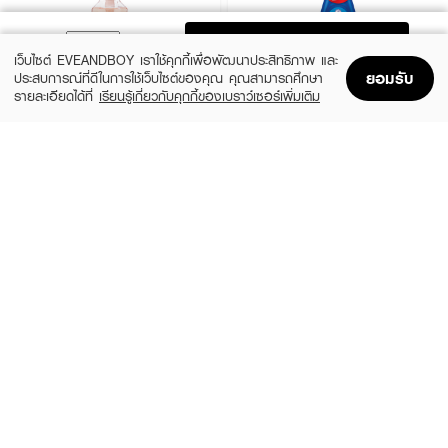
ADD TO BAG
เว็บไซต์ EVEANDBOY เราใช้คุกกี้เพื่อพัฒนาประสิทธิภาพ และ
ยอมรับ
ประสบการณ์ที่ดีในการใช้เว็บไซต์ของคุณ คุณสามารถศึกษา
รายละเอียดได้ที่
เรียนรู้เกี่ยวกับคุกกี้ของเบราว์เซอร์เพิ่มเติม
Home
Home
Promotions
Promotions
Shopping Bag
Shopping Bag
Account
Account
&HONEY
SELSUN BLUE
Melty Moist Repair Shampoo
Anti Dandruff Shampoo
(27%)
(9%)
฿399
฿199
฿550
฿219
size 440 ML
3 Variations