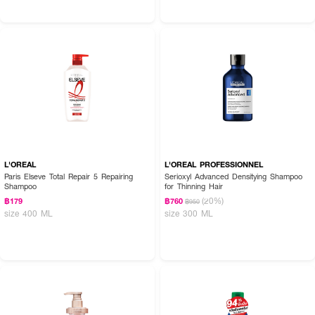
L'OREAL
L'OREAL PROFESSIONNEL
Paris Elseve Total Repair 5 Repairing
Serioxyl Advanced Densitying Shampoo
Shampoo
for Thinning Hair
(20%)
฿179
฿760
฿950
size 400 ML
size 300 ML