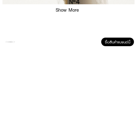
Show More
ซื้อสินค้าแบรนด์นี้
ผลลัพธ์ที่ได้ :
OLAPLEX N4 Bond Maintenance Shampoo
แชมพูสูตรเข้มข้น ปลอดภัย
สำหรับผมทำสี ป้องกันผมเปราะขาด และบำรุงเส้นผม ให้เส้นผมเรียบลื่นขึ้น เงา
งามขึ้น และจัดทรงได้ง่ายยิ่งขึ้น ทุกครั้งที่สระ
·
สูตรที่มีฟองโฟมหนา อ่อนโยนแต่ทำความสะอาดเส้นผมทุกชนิด
·
ไม่ทำให้ผมแห้ง ช่วยรักษาความชุ่มชื้นให้กับเส้นผม และหนังศีรษะ
·
ใช้คู่กับ No.5 ทุกวัน หรือในวันที่คุณต้องการทำความสะอาดเส้นผม
คุณประโยชน์หลัก