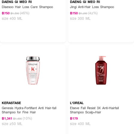
DAENG GI MEO RI
DAENG GI MEO RI
Dlaesoo Hair Loss Care Shampoo
Jingi Anti-Hair Loss Shampoo
(46%)
(42%)
฿750
฿750
฿1,390
฿1,290
size 400 ML
size 300 ML
KERASTASE
L'OREAL
Genesis Hydra-Fortifiant Anti Hair-fall
Elseve Fall Resist 3X Anti-Hairfall
Shampoo for Fine Hair
Shampoo Scalp+Hair
(10%)
฿1,341
฿179
฿1,490
size 250 ML
size 400 ML