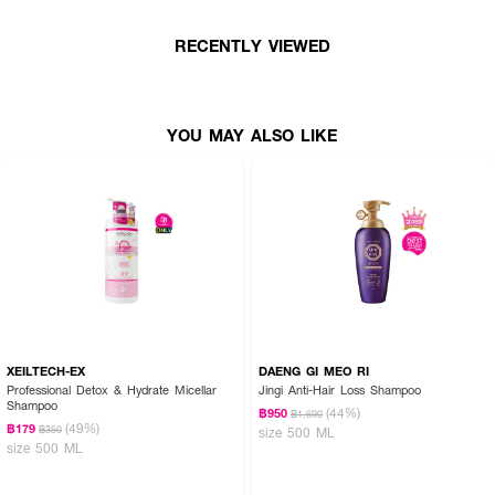
· FDA Registration No. : 10-2-6500042956
RECENTLY VIEWED
How To Use :
YOU MAY ALSO LIKE
· เทผลิตภัณฑ์ปริมาณเท่าเหรียญ และชโลมลงบนเส้นผมเปียก
· นวดให้เกิดฟอง และล้างออกให้สะอาด
· ตามด้วย No.5 Bond Maintenance® Conditioner
XEILTECH-EX
DAENG GI MEO RI
Professional Detox & Hydrate Micellar
Jingi Anti-Hair Loss Shampoo
Shampoo
(44%)
฿950
฿1,690
(49%)
฿179
฿350
size 500 ML
size 500 ML