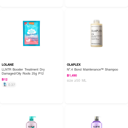
LOLANE
OLAPLEX
LLNTR Booster Treatment Dry
Nº.4 Bond Maintenance™ Shampoo
Damaged/Oily Roots 25g P12
฿1,490
฿12
size 250 ML
0.37