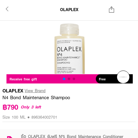
OLAPLEX
Receive free gift
Free
OLAPLEX
View Brand
N4 Bond Maintenance Shampoo
฿790
Only 3 left
Size 100 ML • 896364002701
ซื้อ OLAPLEX รับฟรี Nº5 Bond Maintenance Conditioner