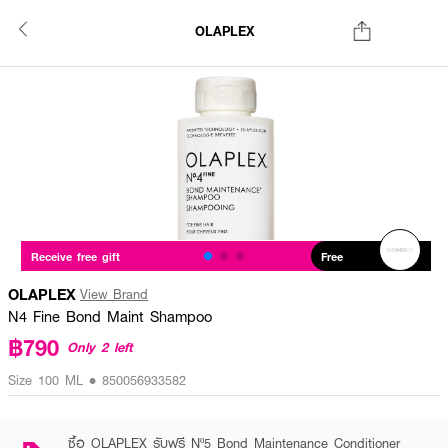
OLAPLEX
Receive free gift
Free
OLAPLEX
View Brand
N4 Fine Bond Maint Shampoo
฿790
Only 2 left
Size 100 ML • 850056933582
ซื้อ OLAPLEX รับฟรี Nº5 Bond Maintenance Conditioner