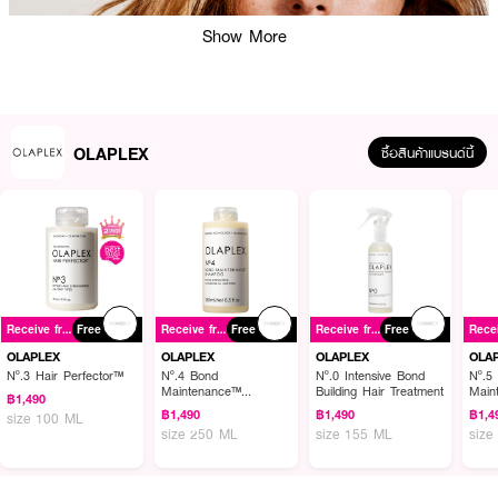
Show More
OLAPLEX
ซื้อสินค้าแบรนด์นี้
ผลลัพธ์ที่ได้ :
Receive free gift
Free
Receive free gift
Free
Receive free gift
Free
OLAPLEX N4 Fine Bond Maint Shampoo
แชมพูเนื้อบางเบาพิเศษสำหรับผม
เส้นเล็ก ที่ผ่านการพิสูจน์ทางคลินิกแล้วว่าช่วยเสริมความแข็งแรง ซ่อมแซม และ
OLAPLEX
OLAPLEX
OLAPLEX
OLA
ปกป้องเส้นผมจากความเสียหายในอนาคต ไม่ว่าจะจากมลภาวะ การจัดแต่งทรงผม
Nº.3 Hair Perfector™
Nº.4 Bond
Nº.0 Intensive Bond
Nº.5
Maintenance™
Building Hair Treatment
Main
หรือบริการทำผมในซาลอน
฿1,490
Shampoo
Condi
฿1,490
฿1,490
฿1,4
size 100 ML
·
ทำความสะอาดอย่างอ่อนโยน โดยไม่ทำให้ผมแห้งหรือเสียสมดุล
size 250 ML
size 155 ML
size
·
ช่วยเสริมความแข็งแรงและปกป้องเส้นผมเส้นเล็ก