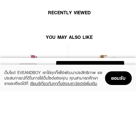
·
ขจัดสิ่งตกค้าง เพื่อให้ผมดูมีวอลลุ่มและยกโคนได้ดี
·
ผ่านการพิสูจน์ทางคลินิกว่าช่วยซ่อมแซมและป้องกันความเสียหายในอนาคต
RECENTLY VIEWED
·
ผ่านการพิสูจน์ทางคลินิกว่าช่วยเพิ่มความแข็งแรงให้เส้นผม
· FDA Registration No. : 10-2-6800036801
YOU MAY ALSO LIKE
ADD TO BAG
เว็บไซต์ EVEANDBOY เราใช้คุกกี้เพื่อพัฒนาประสิทธิภาพ และ
ยอมรับ
ประสบการณ์ที่ดีในการใช้เว็บไซต์ของคุณ คุณสามารถศึกษา
รายละเอียดได้ที่
เรียนรู้เกี่ยวกับคุกกี้ของเบราว์เซอร์เพิ่มเติม
Home
Home
Promotions
Promotions
Shopping Bag
Shopping Bag
Account
Account
XEILTECH-EX
DAENG GI MEO RI
Professional Detox & Hydrate Micellar
Jingi Anti-Hair Loss Shampoo
Shampoo
(44%)
฿950
฿1,690
(49%)
฿179
฿350
size 500 ML
size 500 ML